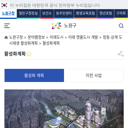
보조메뉴 바로가기
주메뉴 바로가기
본문 바로가기
푸터 바로가기
이 누리집은 대한민국 공식 전자정부 누리집입니다.
노원구청
열린구청장실
보건소
동주민센터
평생교육포털
청년포털
구의회
노원구
노원구청 > 분야별정보 > 미래도시 > 미래 명품도시 개발 > 창동‧상계 도
시재생 활성화계획 > 활성화계획
공유하
활성화계획
활성화 계획
이전 사업