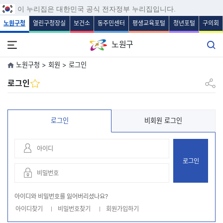
보조메뉴 바로가기
주메뉴 바로가기
본문 바로가기
푸터 바로가기
이 누리집은 대한민국 공식 전자정부 누리집입니다.
노원구청
열린구청장실
보건소
동주민센터
평생교육포털
청년포털
구의회
노원구
노원구청 > 회원 > 로그인
공유하
로그인
로그인
비회원 로그인
로그인
아이디와 비밀번호를 잃어버리셨나요?
아이디찾기
비밀번호찾기
회원가입하기