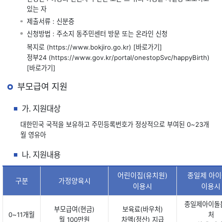
있는 자
제출서류 : 신분증
신청방법 : 주소지 동주민센터 방문 또는 온라인 신청
복지로 (https://www.bokjiro.go.kr)
[바로가기]
정부24 (https://www.gov.kr/portal/onestopSvc/happyBirth)
[바로가기]
부모급여 지원
가. 지원대상
대한민국 국적을 보유하고 주민등록번호가 정상적으로 부여된 0~23개
월 영유아
나. 지원내용
어린이집(유치원)
종일제 아
구분
가정양육시
이용시
이용시
종일제아이돌
부모급여(현금)
보육료(바우처)
0~11개월
처
월 100만원
차액(정산) 지급