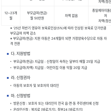
차액(정산
종일제아이돌
12~23개
부모급여(현금)
차액 없음
처
월
월 50만원
차액(정산
※ ‘25년 하반기 영유아 보육료인상(5%)에 따라 인상된 보육료 단가만큼
부모급여 차액 감소
※ 부모급여(현금) 지원 아동은 24개월이 되면 가정양육수당으로 자동 자
격 전환
다. 지원방법
부모급여(현금) 지급일 : 신청일이 속하는 달부터 매월 25일 지급
부모급여(차액) 지급일 : 어린이집 이용 익월 20일 지급
라. 신청권자
아동의 보호자 및 보호자의 대리인
마. 신청방법
방문신청 : 보호자 또는 대리인이 전국 읍·면·동 주민센터에 신청
온라인신청 : 복지로
[바로가기]
, 정부24
[바로가기]