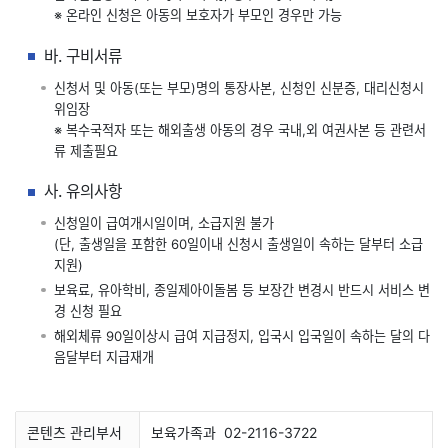
※ 온라인 신청은 아동의 보호자가 부모인 경우만 가능
바. 구비서류
신청서 및 아동(또는 부모)명의 통장사본, 신청인 신분증, 대리신청시
위임장
※ 복수국적자 또는 해외출생 아동의 경우 국내,외 여권사본 등 관련서
류 제출필요
사. 유의사항
신청일이 급여개시일이며, 소급지원 불가
(단, 출생일을 포함한 60일이내 신청시 출생일이 속하는 달부터 소급
지원)
보육료, 유아학비, 종일제아이돌봄 등 보장간 변경시 반드시 서비스 변
경 신청 필요
해외체류 90일이상시 급여 지급정지, 입국시 입국일이 속하는 달의 다
음달부터 지급재개
콘텐츠 관리부서
보육가족과
02-2116-3722