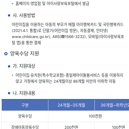
홈페이지·영업점 및 아이사랑보육포털에서 발급
사. 사용방법
어린이집을 이용하는 아동의 부모가 매월 아이행복카드 및 국민행복카드
(2021.4.1. 통합)로 단말기(어린이집 방문), 자동결제, 인터넷(
www.childcare.go.kr
), ARS(☎
1566-3232
), 모바일(아이사랑보육포
털 앱)을 통한 결제
양육수당 지원
가. 지원대상
어린이집·유치원(특수학교포함)·종일제아이돌봄서비스 등을 이용하지
않고 가정에서 양육하는 24개월이상 86개월 미만의 미취학 아동
나. 지원내용
구분
24개월~35개월
36개월~취학년
양육수당
100천원
장애아동양육수당
200천원
100천원