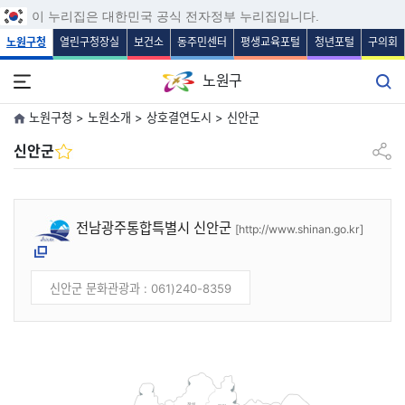
보조메뉴 바로가기
주메뉴 바로가기
본문 바로가기
푸터 바로가기
이 누리집은 대한민국 공식 전자정부 누리집입니다.
노원구청
열린구청장실
보건소
동주민센터
평생교육포털
청년포털
구의회
노원구
노원구청 > 노원소개 > 상호결연도시 > 신안군
공유하
신안군
전남광주통합특별시 신안군
[http://www.shinan.go.kr]
새창
신안군 문화관광과 : 061)240-8359