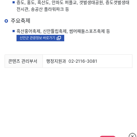
증도, 홍도, 흑산도, 안좌도 퍼플교, 갯벌생태공원, 증도갯벌생태
전시관, 송공산 플라워파크 등
주요축제
흑산홍어축제, 신안튤립축제, 썸머패들스포츠축제 등
새창
신안군 관광정보 바로가기
콘텐츠 관리부서
행정지원과
02-2116-3081