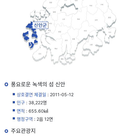
풍요로운 녹색의 섬 신안
상호결연 체결일
: 2011-05-12
인구
: 38,222명
면적
: 655.60㎢
행정구역
: 2읍 12면
주요관광지