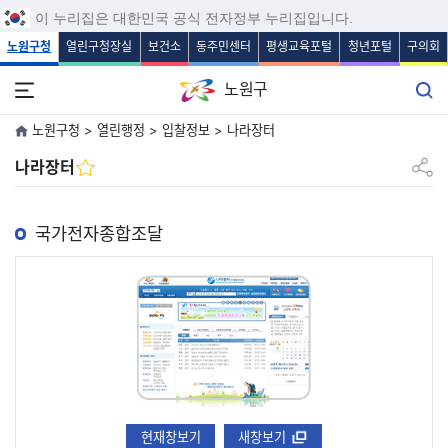
보조메뉴 바로가기
주메뉴 바로가기
본문 바로가기
푸터 바로가기
이 누리집은 대한민국 공식 전자정부 누리집입니다.
노원구청
열린구청장실
보건소
동주민센터
평생교육포털
청년포털
구의회
노원구
노원구청 > 열린행정 > 입찰정보 > 나라장터
공유하
나라장터
국가전자종합조달
현재창보기
새창보기