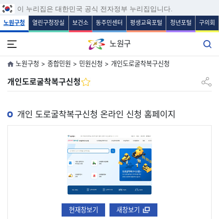
보조메뉴 바로가기
주메뉴 바로가기
본문 바로가기
푸터 바로가기
이 누리집은 대한민국 공식 전자정부 누리집입니다.
노원구청
열린구청장실
보건소
동주민센터
평생교육포털
청년포털
구의회
노원구
노원구청 > 종합민원 > 민원신청 > 개인도로굴착복구신청
공유하
개인도로굴착복구신청
개인 도로굴착복구신청 온라인 신청 홈페이지
현재창보기
새창보기