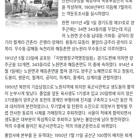
산관리규정을 제정하여 국유부동산의 목록
을 작성하여, 1909년부터 이듬해 7월까지
는 역둔토조사를 실시하였다.
한편 1911년 4월 1일 경기도령 제31호로 양
주군에는 34면 343동리를 두었는데 지금
의 노원면 온수동·납대동·가좌동· 공덕리·장
기리·월계리·간촌리· 은행리·양재리· 용동리·묘동리· 불암리·금주리·광석리·오
목리· 무수동·갈해동·녹천리와 해등촌면 상누원리·무수동으로 이루어졌다.
1912년 5월 23일에 공포된 「지방행정구역명칭일람」경기도편에 의하면 양
주군을 32개면, 343동리로 노원면과 해등촌면도 이 중에 속하였다. 914년 4
월 1일에는 노원면과 해등촌면을 합쳐 경기도 양주군 노해면으로 하고 청동리,
도봉리, 쌍문리, 월계리, 공덕리, 하계리, 중계리, 상계리를 관할하였다.
1950년 북한의 기습남침으로 노원지역에 위치한 육군사관학교 생도들의 활약
이 눈부시게 빛났다. 졸업을 앞둔 육사생도 1기생과 입교 20일밖에 되지 않은
2기생들이 양주군과 포천의 경계인 부평리에 진지를 구축하고 5시간 동안 적
과 대치하여 분전하였으나, 무기열세 및 탄환의 소진으로 의정부가 함락될 무
렵 전사한 동료의 시체를 가매장하고 후퇴하였다. 서울이 적에게 함락되면서
생도들은 대부분이 뚝섬쪽으로 후퇴하고 일부는 불암산에 남아 항전하였다.
적의 수중에 들어간 육군사관학교는 적의 의용군훈련소로 바뀌었다.
불암사에 본부를 둔 유격대는 1950년 7월 11일 공산군 100명이 배치된 퇴계