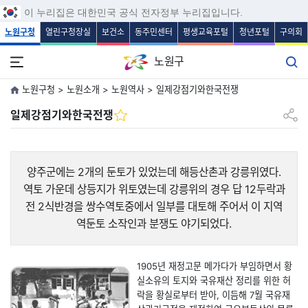
보조메뉴 바로가기
주메뉴 바로가기
본문 바로가기
푸터 바로가기
이 누리집은 대한민국 공식 전자정부 누리집입니다.
노원구청
열린구청장실
보건소
동주민센터
평생교육포털
청년포털
구의회
노원구
노원구청 > 노원소개 > 노원역사 > 일제강점기와한국전쟁
공유하
일제강점기와한국전쟁
양주군에는 2개의 둔토가 있었는데 해등산촌과 강릉위였다.
역토 가운데 상등지가 위토였는데 강릉위의 경우 답 12두락과
전 2식반경을 쌍수역토중에서 일부를 대토해 주어서 이 지역
역둔토 소작인과 분쟁도 야기되었다.
1905년 재정고문 메가다가 부임하면서 황
실소유의 토지와 국유재산 정리를 위한 허
락을 황실로부터 받아, 이듬해 7월 국유재