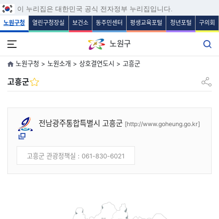
보조메뉴 바로가기
주메뉴 바로가기
본문 바로가기
푸터 바로가기
이 누리집은 대한민국 공식 전자정부 누리집입니다.
노원구청
열린구청장실
보건소
동주민센터
평생교육포털
청년포털
구의회
노원구
노원구청 > 노원소개 > 상호결연도시 > 고흥군
공유하
고흥군
전남광주통합특별시 고흥군
[http://www.goheung.go.kr]
새창
고흥군 관광정책실 : 061-830-6021