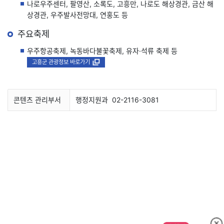
나로우주센터, 팔영산, 소록도, 고흥만, 나로도 해상경관, 금산 해
상경관, 우주발사전망대, 연홍도 등
주요축제
우주항공축제, 녹동바다불꽃축제, 유자·석류 축제 등
새창
고흥군 관광정보 바로가기
콘텐츠 관리부서
행정지원과
02-2116-3081