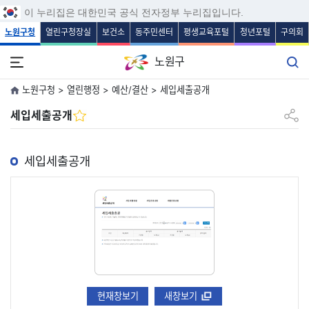
보조메뉴 바로가기
주메뉴 바로가기
본문 바로가기
푸터 바로가기
이 누리집은 대한민국 공식 전자정부 누리집입니다.
노원구청
열린구청장실
보건소
동주민센터
평생교육포털
청년포털
구의회
노원구
노원구청 > 열린행정 > 예산/결산 > 세입세출공개
공유하
세입세출공개
세입세출공개
현재창보기
새창보기