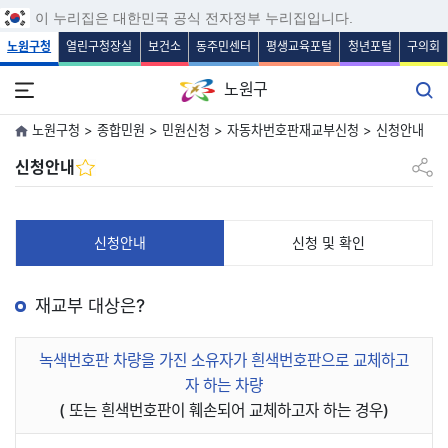
보조메뉴 바로가기
주메뉴 바로가기
본문 바로가기
푸터 바로가기
이 누리집은 대한민국 공식 전자정부 누리집입니다.
노원구청
열린구청장실
보건소
동주민센터
평생교육포털
청년포털
구의회
노원구
노원구청 > 종합민원 > 민원신청 > 자동차번호판재교부신청 > 신청안내
공유하
신청안내
신청안내
신청 및 확인
재교부 대상은?
녹색번호판 차량을 가진 소유자가 흰색번호판으로 교체하고
자 하는 차량
( 또는 흰색번호판이 훼손되어 교체하고자 하는 경우)