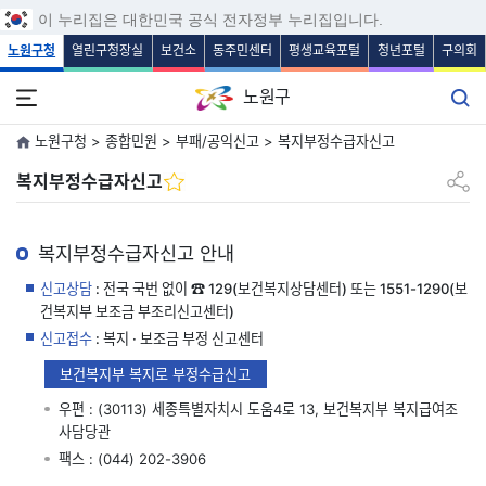
보조메뉴 바로가기
주메뉴 바로가기
본문 바로가기
푸터 바로가기
이 누리집은 대한민국 공식 전자정부 누리집입니다.
노원구청
열린구청장실
보건소
동주민센터
평생교육포털
청년포털
구의회
노원구
노원구청 > 종합민원 > 부패/공익신고 > 복지부정수급자신고
공유하
복지부정수급자신고
복지부정수급자신고 안내
신고상담
: 전국 국번 없이 ☎
129
(보건복지상담센터) 또는
1551-1290
(보
건복지부 보조금 부조리신고센터)
신고접수
: 복지 · 보조금 부정 신고센터
보건복지부 복지로 부정수급신고
우편 : (30113) 세종특별자치시 도움4로 13, 보건복지부 복지급여조
사담당관
팩스 : (044) 202-3906