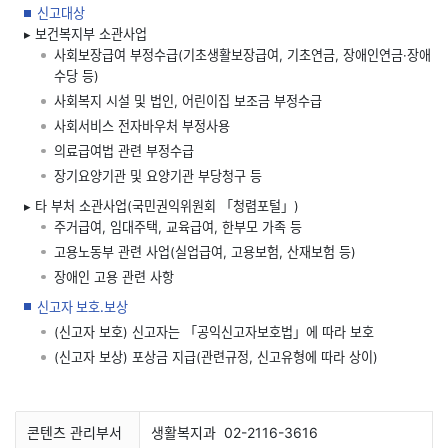
신고대상
▸ 보건복지부 소관사업
사회보장급여 부정수급(기초생활보장급여, 기초연금, 장애인연금·장애
수당 등)
사회복지 시설 및 법인, 어린이집 보조금 부정수급
사회서비스 전자바우처 부정사용
의료급여법 관련 부정수급
장기요양기관 및 요양기관 부당청구 등
▸ 타 부처 소관사업(국민권익위원회 「청렴포털」)
주거급여, 임대주택, 교육급여, 한부모 가족 등
고용노동부 관련 사업(실업급여, 고용보험, 산재보험 등)
장애인 고용 관련 사항
신고자 보호.보상
(신고자 보호) 신고자는 「공익신고자보호법」에 따라 보호
(신고자 보상) 포상금 지급(관련규정, 신고유형에 따라 상이)
콘텐츠 관리부서
생활복지과
02-2116-3616