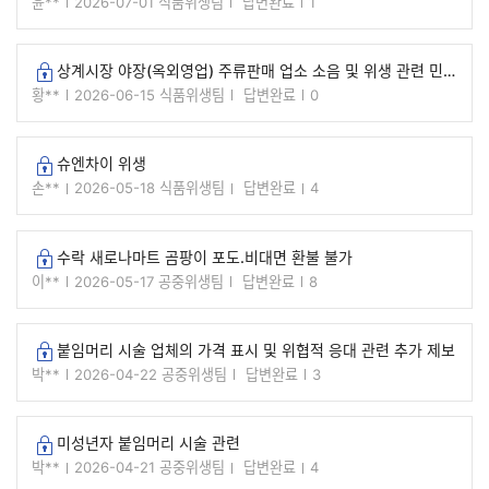
윤**
2026-07-01
식품위생팀
답변완료
1
상계시장 야장(옥외영업) 주류판매 업소 소음 및 위생 관련 민원입니다.
잠긴글
황**
2026-06-15
식품위생팀
답변완료
0
슈엔차이 위생
잠긴글
손**
2026-05-18
식품위생팀
답변완료
4
수락 새로나마트 곰팡이 포도.비대면 환불 불가
잠긴글
이**
2026-05-17
공중위생팀
답변완료
8
붙임머리 시술 업체의 가격 표시 및 위협적 응대 관련 추가 제보
잠긴글
박**
2026-04-22
공중위생팀
답변완료
3
미성년자 붙임머리 시술 관련
잠긴글
박**
2026-04-21
공중위생팀
답변완료
4