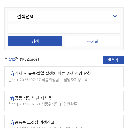
검색
초기화
총
512
건 (1/52page)
글쓰기
식사 후 복통·발열 발생에 따른 위생 점검 요청
잠긴글
문**
2026-07-27
식품위생팀
담당자지정
4
공릉 식당 반찬 재사용
잠긴글
김**
2026-07-21
식품위생팀
답변완료
1
공릉동 고깃집 위생신고
잠긴글