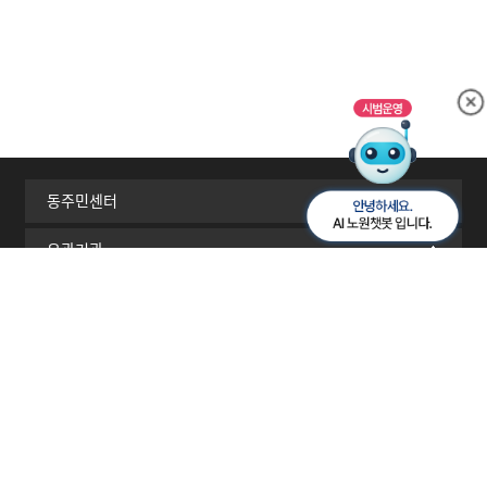
동주민센터
유관기관
서울시 자치구
이메일무단수집거부
개인정보처리방침
찾아오시는길
RSS
[01689] 서울시 노원구 노해로 437(상계동)
TEL 02-2116-3114
(120 다산콜센터로 연결) 02-2116-3000,3301 (야간,공휴일/당직실)
FAX 02-2116-4666