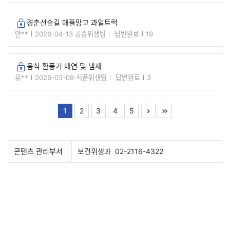
경춘선숲길 애플망고 과일트럭
잠긴글
안**
2026-04-13
공중위생팀
답변완료
19
음식 환풍기 매연 및 냄새
잠긴글
유**
2026-03-09
식품위생팀
답변완료
3
1
2
3
4
5
콘텐츠 관리부서
보건위생과
02-2116-4322