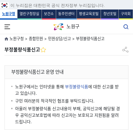
보조메뉴 바로가기
주메뉴 바로가기
본문 바로가기
푸터 바로가기
이 누리집은 대한민국 공식 전자정부 누리집입니다.
노원구청
열린구청장실
보건소
동주민센터
평생교육포털
청년포털
구의회
노원구
노원구청 > 종합민원 > 민원상담/신고 > 부정불량식품신고
공유하
부정불량식품신고
부정불량식품신고 운영 안내
노원구에서는 인터넷을 통해
부정불량식품
에 대한 신고를 받
고 있습니다.
구민 여러분의 적극적인 협조를 부탁드립니다.
아울러 부정불량식품 신고내용이 부패, 공익신고에 해당될 경
우 공익신고보호법에 따라 신고자는 보호되고 지원됨을 알려
드립니다.