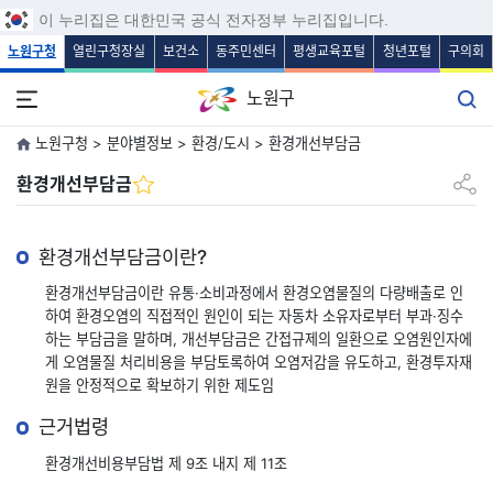
보조메뉴 바로가기
주메뉴 바로가기
본문 바로가기
푸터 바로가기
이 누리집은 대한민국 공식 전자정부 누리집입니다.
노원구청
열린구청장실
보건소
동주민센터
평생교육포털
청년포털
구의회
노원구
노원구청 > 분야별정보 > 환경/도시 > 환경개선부담금
공유하
환경개선부담금
환경개선부담금이란?
환경개선부담금이란 유통·소비과정에서 환경오염물질의 다량배출로 인
하여
환경오염의 직접적인 원인이 되는 자동차 소유자로부터 부과·징수
하는 부담금을 말하며,
개선부담금은 간접규제의 일환으로 오염원인자에
게 오염물질 처리비용을 부담토록하여 오염저감을 유도하고,
환경투자재
원을 안정적으로 확보하기 위한 제도임
근거법령
환경개선비용부담법 제 9조 내지 제 11조