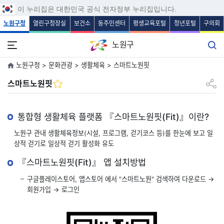
보조메뉴 바로가기
주메뉴 바로가기
본문 바로가기
푸터 바로가기
이 누리집은 대한민국 공식 전자정부 누리집입니다.
노원구청
열린구청장실
보건소
동주민센터
평생교육포털
청년포털
구의회
노원구
노원구청 > 문화관광 > 생활체육 > 스마트노원핏
공유하
스마트노원핏
통합형 생활체육 플랫폼 『스마트노원핏(Fit)』이란?
노원구 관내 생활체육정보(시설, 프로그램, 걷기코스 등)를 한눈에 보고 일
상적 걷기로 일상적 걷기 활성화 유도
『스마트노원핏(Fit)』 앱 설치방법
구글플레이스토어, 앱스토어 에서 "스마트노원" 검색하여 다운로드 →
회원가입 → 로그인