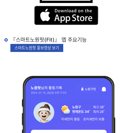
『스마트노원핏(Fit)』 앱 주요기능
스마트노원핏 홍보영상 보기