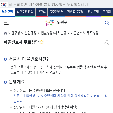
보조메뉴 바로가기
주메뉴 바로가기
본문 바로가기
푸터 바로가기
이 누리집은 대한민국 공식 전자정부 누리집입니다.
노원구청
열린구청장실
보건소
동주민센터
평생교육포털
청년포털
구의회
노원구
노원구청 > 열린행정 > 법률상담/자치법규 > 마을변호사 무료상담
공유하
마을변호사 무료상담
서울시 마을변호사란?
생활 법률문제를 쉽고 편리하게 상의하고 무료로 법률적 조언을 받을 수
있도록 마을(洞)마다 배정된 변호사입니다.
운영개요
상담장소 : 동 주민센터 또는 전화상담
* 코로나19상황 등 동 주민센터 사정에 따라 상담방법은 변경될 수 있
습니다
상담일시 : 매월 1~2회 (아래 정기상담일 확인)