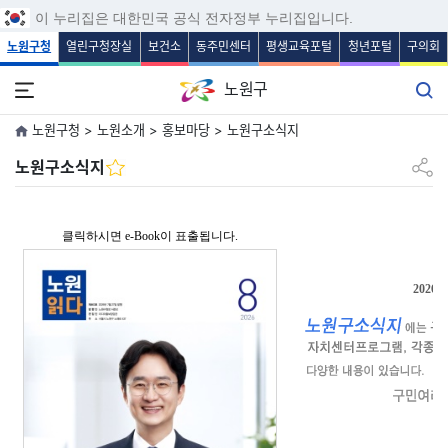
보조메뉴 바로가기
주메뉴 바로가기
본문 바로가기
푸터 바로가기
이 누리집은 대한민국 공식 전자정부 누리집입니다.
노원구청
열린구청장실
보건소
동주민센터
평생교육포털
청년포털
구의회
노원구
노원구청 > 노원소개 > 홍보마당 > 노원구소식지
공유하
노원구소식지