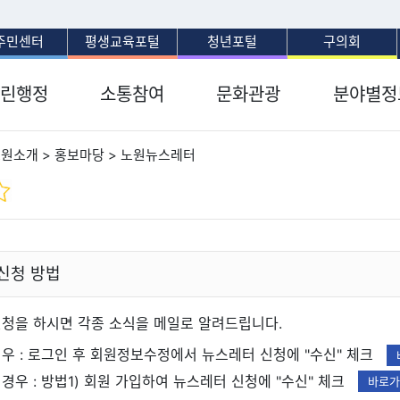
보조메뉴 바로가기
주메뉴 바로가기
본문 바로가기
푸터 바로가기
주민센터
평생교육포털
청년포털
구의회
린행정
소통참여
문화관광
분야별정
노원소개 > 홍보마당 > 노원뉴스레터
신청 방법
청을 하시면 각종 소식을 메일로 알려드립니다.
우 : 로그인 후 회원정보수정에서 뉴스레터 신청에 "수신" 체크
경우 : 방법1) 회원 가입하여 뉴스레터 신청에 "수신" 체크
바로가