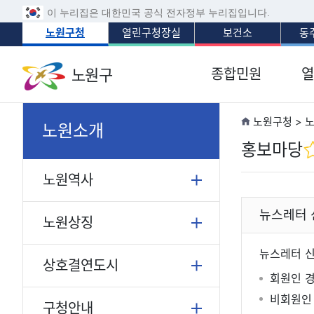
이 누리집은 대한민국 공식 전자정부 누리집입니다.
노원구청
열린구청장실
보건소
동
노원구
종합민원
열
노원구청 > 
노원소개
홍보마당
노원역사
뉴스레터 
노원상징
뉴스레터 신
상호결연도시
회원인 경
비회원인 
구청안내