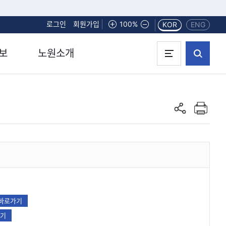
로그인
회원가입
화면확대
100%
화면축소
KOR
ENG
보
노원소개
인쇄하기
공유하기
바로가기
기