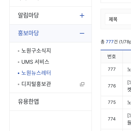
알림마당
홍보마당
총
777
건 (1/78
노원구소식지
번호
UMS 서비스
777
노
노원뉴스레터
[
디지털홍보관
776
켓
유용한앱
775
노
[
774
들