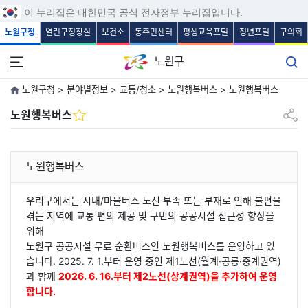
보조메뉴 바로가기
주메뉴 바로가기
본문 바로가기
푸터 바로가기
이 누리집은 대한민국 공식 전자정부 누리집입니다.
노원구청
열린구청장실
보건소
동주민센터
평생교육포털
청년포털
구의회
노원구
노원구청 > 분야별정보 > 교통/청소 > 노원행복버스 > 노원행복버스
공유하
노원행복버스
노원행복버스
우리구에서는 시내/마을버스 노선 부족 또는 부재로 인해 불편을
겪는 지역에 교통 편의 제공 및 구민의 공공시설 접근성 향상을
위해
노원구 공공시설 무료 순환버스인 노원행복버스를 운영하고 있
습니다. 2025. 7. 1.부터 운영 중인 제1노선(월계·공릉·중계권역)
과 함께
2026. 6. 16.부터 제2노선(상계권역)을 추가하여 운영
합니다.