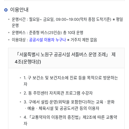
이용안내
운행시간 : 월요일~ 금요일, 09:00~19:00(막차 종점 도착기준) ※ 평일
운행
운행버스 : 준중형 버스(25인승) 총 10대 운행
이용대상 :
공공시설 이용자 누구나
※ 거주지 제한 없음
「서울특별시 노원구 공공시설 셔틀버스 운영 조례」 제
4조(운행대상)
1. 구 보건소 및 보건지소에 진료 등을 목적으로 방문하는
자
2. 동 주민센터 자치회관 프로그램 수강자
3. 구에서 설립·운영(위탁을 포함한다)하는 교육ㆍ문화
ㆍ예술ㆍ체육시설 및 공공도서관 등의 이용자
4.「교통약자의 이동편의 증진법」제2조에 따른 교통약
자