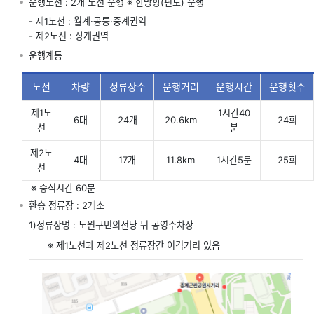
운행노선 : 2개 노선 운행 ※ 한방향(편도) 운행
- 제1노선 : 월계·공릉·중계권역
- 제2노선 : 상계권역
운행계통
노선
차량
정류장수
운행거리
운행시간
운행횟수
제1노
1시간40
6대
24개
20.6km
24회
선
분
제2노
4대
17개
11.8km
1시간5분
25회
선
※ 중식시간 60분
환승 정류장 : 2개소
1)정류장명 : 노원구민의전당 뒤 공영주차장
※ 제1노선과 제2노선 정류장간 이격거리 있음