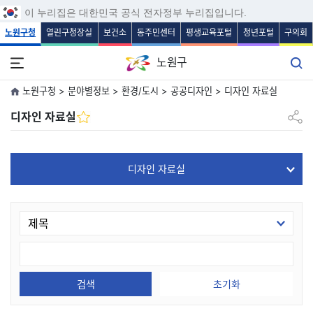
보조메뉴 바로가기
주메뉴 바로가기
본문 바로가기
푸터 바로가기
이 누리집은 대한민국 공식 전자정부 누리집입니다.
노원구청
열린구청장실
보건소
동주민센터
평생교육포털
청년포털
구의회
노원구
노원구청 > 분야별정보 > 환경/도시 > 공공디자인 > 디자인 자료실
공유하
디자인 자료실
디자인 자료실
검색
초기화