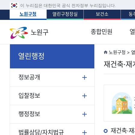
이 누리집은 대한민국 공식 전자정부 누리집입니다.
노원구청
열린구청장실
보건소
동
노원구
종합민원
열
노원구청 > 
열린행정
재건축·재
정보공개
입찰정보
행정정보
재건축·재
법률상담/자치법규