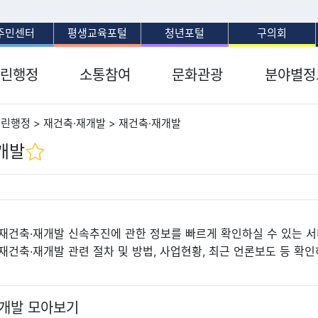
보조메뉴 바로가기
주메뉴 바로가기
본문 바로가기
푸터 바로가기
주민센터
평생교육포털
청년포털
구의회
린행정
소통참여
문화관광
분야별정
열린행정 > 재건축·재개발 > 재건축·재개발
개발
재건축·재개발 신속추진에 관한 정보를 빠르게 확인하실 수 있는 
재건축·재개발 관련 절차 및 방법, 사업현황, 최근 언론보도 등 확인
개발 모아보기