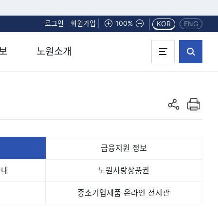
로그인
회원가입
화면확대
100%
화면축소
KOR
ENG
보
노원소개
인쇄하기
공유하기
금융지원
정보
안내
노원사랑
상품권
중소기업제품 온라인 전시관