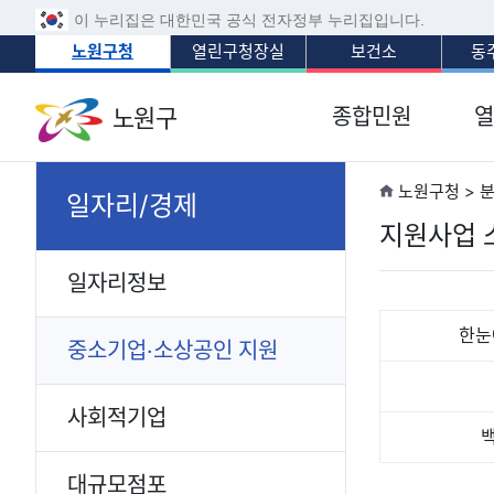
이 누리집은 대한민국 공식 전자정부 누리집입니다.
노원구청
열린구청장실
보건소
동
노원구
종합민원
열
노원구청 > 
일자리/경제
지원사업 
일자리정보
한눈
중소기업‧소상공인 지원
사회적기업
대규모점포