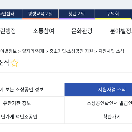
보조메뉴 바로가기
주메뉴 바로가기
본문 바로가기
푸터 바로가기
주민센터
평생교육포털
청년포털
구의회
린행정
소통참여
문화관광
분야별정
분야별정보 > 일자리/경제 > 중소기업‧소상공인 지원 > 지원사업 소식
소식
에 보는
소상공인 정보
지원사업
소식
유관기관
정보
소상공인확인서
발급
백년가게‧
백년소공인
착한가게