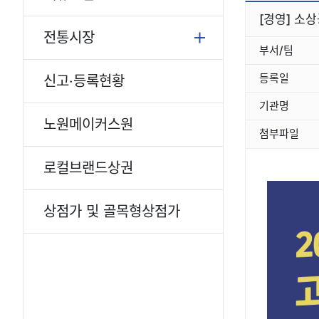
[경영] 소
전통시장
부서/팀
등록일
신고·등록현황
기관명
노원메이커스원
첨부파일
로컬브랜드상권
상점가 및 골목형상점가