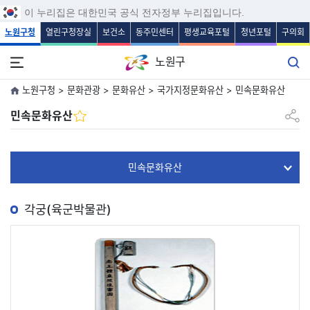
보조메뉴 바로가기
주메뉴 바로가기
본문 바로가기
푸터 바로가기
이 누리집은 대한민국 공식 전자정부 누리집입니다.
노원구청
열린구청장실
보건소
동주민센터
평생교육포털
청년포털
구의회
노원구
노원구청 > 문화관광 > 문화유산 > 국가지정문화유산 > 민속문화유산
공유하
민속문화유산
민속문화유산
각궁(육군박물관)