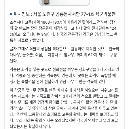
위치정보 : 서울 노원구 공릉동사서함 77-1호 육군박물관
조선시대 고종(재위 1863∼1907)이 사용하던 활이라고 전하며, 당시
의 활 만드는 장인 장문환이 제작하였다고 한다.활의 전체길이는 124
㎝이고, 오금너비는 3㎝이다. 한국의 전통적인 각궁은 명성이 높고 독
특한 자료로 만들었다.
글자 그대로 쇠뿔의 장점을 최대한으로 활용하여 제작한 것으로 한국의
대나무, 물소뿔, 쇠심, 구지뽕나무, 참나무, 화피의 6가지 재료로 구성
된다.
약통은 화약을 넣는 곳으로 점화선을 끼우는 점화구멍을 2개 가지고 있
다. 약통과 완 중간에는 격목통이 있는데 이 곳에는 화약이 폭발할 때
생기는 폭발력을 완에 전달하기 위한 나무로 만든 격목이 있다.
이 각궁은 벚나무 껍질로 만든 화피 위에 채색을 하였으며, 시위고리를
거는 새코머리는 가죽으로 감싸서 3가지 색의 천으로 발랐고 그 밑에는
아자 무늬를 새긴 검정색 종이로 감쌌다. 특히 이 활의 검은색 양 단에
각각 ‘호미’ 및 ‘주연’이라 작은 글씨가 새겨져 있어 특색을 이루고 있는
데, ‘주연’이 고종황제의 호이므로 고종의 활이라는 내력을 보여주고 있
다. 우리 나라는 활의 역사는 오래되었지만 각궁이 언제부터 널리 보급
되었는지는 확실하지 않다.