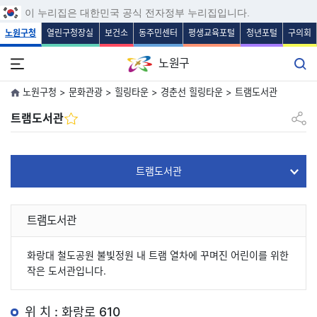
보조메뉴 바로가기
주메뉴 바로가기
본문 바로가기
푸터 바로가기
이 누리집은 대한민국 공식 전자정부 누리집입니다.
노원구청
열린구청장실
보건소
동주민센터
평생교육포털
청년포털
구의회
노원구
노원구청 > 문화관광 > 힐링타운 > 경춘선 힐링타운 > 트램도서관
공유하
트램도서관
트램도서관
트램도서관
화랑대 철도공원 불빛정원 내 트램 열차에 꾸며진 어린이를 위한
작은 도서관입니다.
위 치 : 화랑로 610