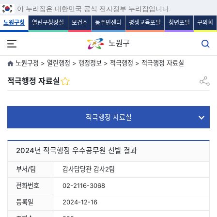
보조메뉴 바로가기
주메뉴 바로가기
본문 바로가기
푸터 바로가기
이 누리집은 대한민국 공식 전자정부 누리집입니다.
노원구청
열린구청장실
보건소
동주민센터
평생교육포털
청년포털
구의회
노원구
노원구청 > 열린행정 > 행정정보 > 적극행정 > 적극행정 자료실
공유하
적극행정 자료실
적극행정 자료실
2024년 적극행정 우수공무원 선발 결과
부서/팀
감사담당관 감사2팀
전화번호
02-2116-3068
등록일
2024-12-16