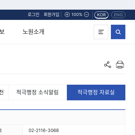
로그인
회원가입
화면확대
100%
화면축소
KOR
ENG
보
노원소개
인쇄하기
공유하기
천
적극행정 소식알림
적극행정 자료실
호
02-2116-3068