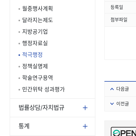
등록일
월중행사계획
첨부파일
달라지는제도
지방공기업
행정자료실
적극행정
정책실명제
학술연구용역
다음글
민간위탁 성과평가
이전글
법률상담/자치법규
통계