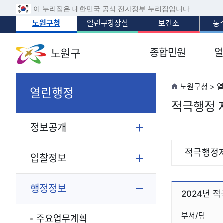
이 누리집은 대한민국 공식 전자정부 누리집입니다.
노원구청
열린구청장실
보건소
동
노원구
종합민원
열
노원구청 > 
열린행정
적극행정 
정보공개
적극행정
입찰정보
행정정보
2024년 
부서/팀
주요업무계획