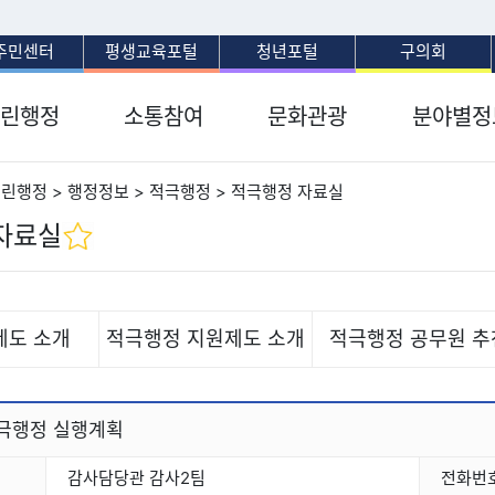
보조메뉴 바로가기
주메뉴 바로가기
본문 바로가기
푸터 바로가기
주민센터
평생교육포털
청년포털
구의회
린행정
소통참여
문화관광
분야별정
열린행정 > 행정정보 > 적극행정 > 적극행정 자료실
자료실
제도 소개
적극행정 지원제도 소개
적극행정 공무원 추
적극행정 실행계획
감사담당관 감사2팀
전화번