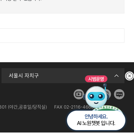
서울시 자치구
3301 (야간,공휴일/당직실)
FAX 02-2116-4666