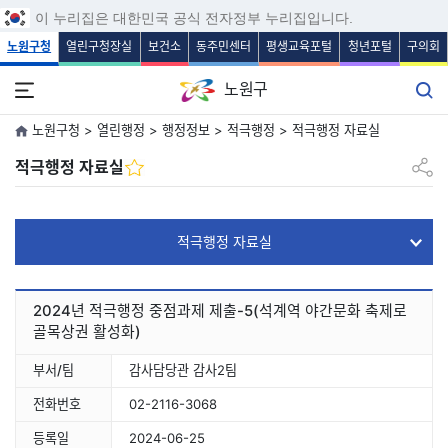
보조메뉴 바로가기
주메뉴 바로가기
본문 바로가기
푸터 바로가기
이 누리집은 대한민국 공식 전자정부 누리집입니다.
노원구청
열린구청장실
보건소
동주민센터
평생교육포털
청년포털
구의회
노원구
노원구청 > 열린행정 > 행정정보 > 적극행정 > 적극행정 자료실
공유하
적극행정 자료실
적극행정 자료실
2024년 적극행정 중점과제 제출-5(석계역 야간문화 축제로
골목상권 활성화)
부서/팀
감사담당관 감사2팀
전화번호
02-2116-3068
등록일
2024-06-25