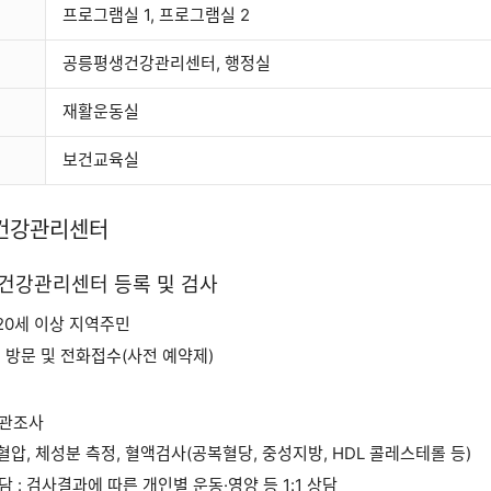
프로그램실 1, 프로그램실 2
공릉평생건강관리센터, 행정실
재활운동실
보건교육실
건강관리센터
건강관리센터 등록 및 검사
만20세 이상 지역주민
 방문 및 전화접수(사전 예약제)
관조사
 혈압, 체성분 측정, 혈액검사(공복혈당, 중성지방, HDL 콜레스테롤 등)
 : 검사결과에 따른 개인별 운동·영양 등 1:1 상담