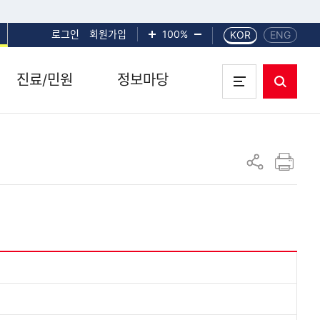
로그인
회원가입
화면확대
100%
화면축소
KOR
ENG
진료/민원
정보마당
통합검색
전체메뉴 열기
인쇄하기
공유하기