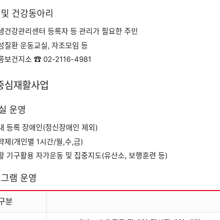
 및 건강동아리
평생건강관리센터 등록자 등 관리가 필요한 주민
만성질환 운동교실, 자조모임 등
공릉보건지소 ☎
02-2116-4981
중심재활사업
실 운영
관내 등록 장애인(정신장애인 제외)
예약제(개인별 1시간/월,수,금)
재활 기구활용 자가운동 및 집중지도(유산소, 보행훈련 등)
로그램 운영
구분