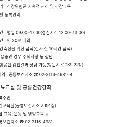
리 : 건강위험군 지속적 관리 및 건강교육
환 등록관리
 : 평일 09:00~17:00(점심시간 12:00~13:00)
 : 약 30분 내외
강측정을 위한 금식(검사 전 10시간 금식)
복용중인 경우 주의사항 등 상담
험공단 검진결과 상담 가능(방문시 결과지 지참)
예약 : 공릉보건지소 ☎
02-2116-4981~4
당뇨교실 및 공릉건강강좌
지역주민
보건교육실(공릉보건지소 지하1층)
질환 교육, 운동 및 영양교육 등
공릉보건지소 ☎
02-2116-4981