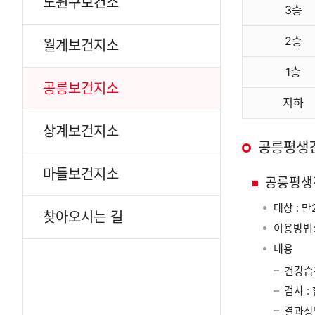
노원구보건소
3층
2층
월계보건지소
1층
공릉보건지소
지하
상계보건지소
공릉평생
마들보건지소
공릉평생
대상 : 
찾아오시는 길
이용방법:
내용
건강습
검사 :
결과상담