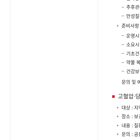
추후관
만성질
준비사항
운영시간
소요시간
기초건
약물 
건강보
문의 및 
고혈압·
대상 : 
장소 : 
내용 : 
문의 : 