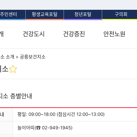
보조메뉴 바로가기
주메뉴 바로가기
본문 바로가기
푸터 바로가기
주민센터
평생교육포털
청년포털
구의회
개
건강도시
건강증진
안전노원
건소 소개 > 공릉보건지소
지소
지소 층별안내
내
평일: 09:00~18:00 (점심시간 12:00~13:00)
놀이아띠(☎ 02-949-1945)