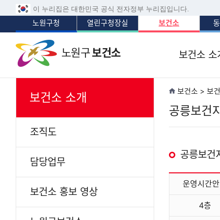
이 누리집은 대한민국 공식 전자정부 누리집입니다.
노원구청
열린구청장실
보건소
동
노원구
보건소
보건소 소
보건소 > 보
보건소 소개
공릉보건
조직도
공릉보건
담당업무
운영시간안
보건소 홍보 영상
4층