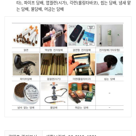
타), 파이프 담배, 엽궐련(시가), 각련(롤링타바코), 씹는 담배, 냄새 맡
는 담배, 물담배, 머금는 담배