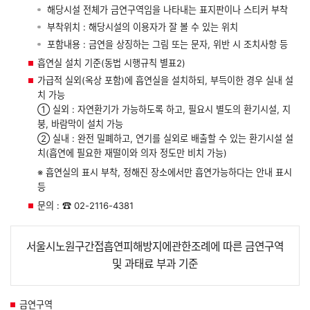
해당시설 전체가 금연구역임을 나타내는 표지판이나 스티커 부착
부착위치 : 해당시설의 이용자가 잘 볼 수 있는 위치
포함내용 : 금연을 상징하는 그림 또는 문자, 위반 시 조치사항 등
흡연실 설치 기준(동법 시행규칙 별표2)
가급적 실외(옥상 포함)에 흡연실을 설치하되, 부득이한 경우 실내 설
치 가능
① 실외 : 자연환기가 가능하도록 하고, 필요시 별도의 환기시설, 지
붕, 바람막이 설치 가능
② 실내 : 완전 밀폐하고, 연기를 실외로 배출할 수 있는 환기시설 설
치(흡연에 필요한 재떨이와 의자 정도만 비치 가능)
※ 흡연실의 표시 부착, 정해진 장소에서만 흡연가능하다는 안내 표시
등
문의 : ☎ 02-2116-4381
서울시노원구간접흡연피해방지에관한조례에 따른 금연구역
및 과태료 부과 기준
금연구역