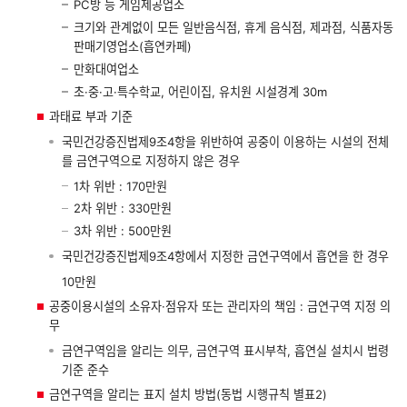
PC방 등 게임제공업소
크기와 관계없이 모든 일반음식점, 휴게 음식점, 제과점, 식품자동
판매기영업소(흡연카페)
만화대여업소
초·중·고·특수학교, 어린이집, 유치원 시설경계 30m
과태료 부과 기준
국민건강증진법제9조4항을 위반하여 공중이 이용하는 시설의 전체
를 금연구역으로 지정하지 않은 경우
1차 위반 : 170만원
2차 위반 : 330만원
3차 위반 : 500만원
국민건강증진법제9조4항에서 지정한 금연구역에서 흡연을 한 경우
10만원
공중이용시설의 소유자·점유자 또는 관리자의 책임 : 금연구역 지정 의
무
금연구역임을 알리는 의무, 금연구역 표시부착, 흡연실 설치시 법령
기준 준수
금연구역을 알리는 표지 설치 방법(동법 시행규칙 별표2)