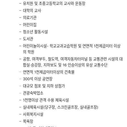
유치원 및 초중고등학교의 교사와 운동장
대학의 교사
의료기관
어린이집
청소년 활동시설
도서관
어린이놀이시설- 학교교과교습학원 및 연면적 1천제곱미터 이상
의 학원
공항, 여객부두, 철도역, 여객자동차터미널 등 교통관련 시설의 대
합실·승강장, 지하보도 및 16 인승이상의 유상 교통수단
연면적 1천제곱미터이상의 건축물
300석 이상 공연장
대규모 점포 및 지하 상점가
관광숙박업소
1천명이상 관객 수용 체육시설
실내체육시설(당구장, 스크린골프장, 실내골프장)
사회복지시설
목욕장