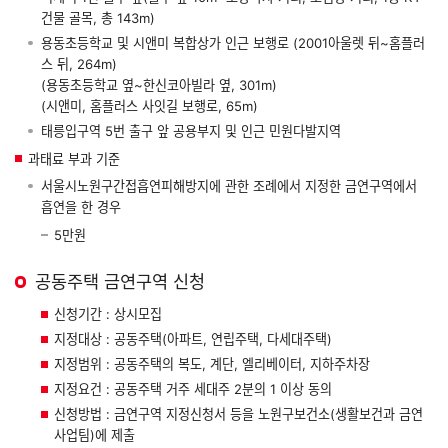
건물 골목, 총 143m)
용동초등학교 및 시앤미 복합상가 인근 보행로 (2001아울렛 뒤~홈플러
스 뒤, 264m)
(용동초등학교 옆~한신코아빌라 옆, 301m)
(시앤미, 홈플러스 사잇길 보행로, 65m)
태릉입구역 5번 출구 앞 공용부지 및 인근 민원다발지역
과태료 부과 기준
서울시노원구간접흡연피해방지에 관한 조례에서 지정한 금연구역에서
흡연을 한 경우
5만원
공동주택 금연구역 신청
신청기간 : 상시모집
지정대상 : 공동주택(아파트, 연립주택, 다세대주택)
지정범위 : 공동주택의 복도, 계단, 엘리베이터, 지하주차장
지정요건 : 공동주택 거주 세대주 2분의 1 이상 동의
신청방법 : 금연구역 지정신청서 등을 노원구보건소(생활보건과 금연
사업팀)에 제출