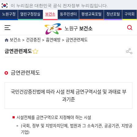
보조메뉴 바로가기
주메뉴 바로가기
본문 바로가기
푸터 바로가기
이 누리집은 대한민국 공식 전자정부 누리집입니다.
노원구청
열린구청장실
보건소
동주민센터
평생교육포털
청년포털
구의회
전체메뉴 열기
통합검색
노원구
보건소
보건소 > 건강증진 > 흡연예방 > 금연관련제도
공유하
금연관련제도
금연관련제도
국민건강증진법에 따라 시설 전체 금연구역시설 및 과태료 부
과기준
시설전체를 금연구역으로 지정해야 하는 시설
(국회, 정부 및 지방자치단체, 법원과 그 소속기관, 공공기관, 지방공
기업)