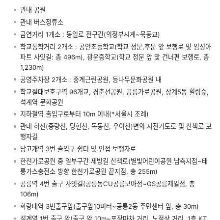
관내 공원
관내 버스정류소
금연거리 1개소 : 동일로 전구간(의정부시계~묵동교)
학교통학거리 2개소 : 공연초등학교(학교 정문,후문 앞 보행로 및 임성아
파트 사잇길: 총 496m), 광운중학교(학교 정문 앞 맟 건너편 보행로, 총
1,230m)
공영주차장 2개소 : 중계근린공원, 등나무문화공원 내
학교절대보호구역 96개교, 경춘선공원, 공릉가로공원, 상계5동 힐링숲,
석계역 문화공원
지하철역 출입구로부터 10m 이내(*서울시 조례)
관내 하천(중량천, 당현천, 목동천, 우이천)변의 자전거도로 및 산책로 보
행자길
당고개역 3번 출입구 쉼터 및 인접 보행자로
한천가로공원 중 일부구간 제방길 산책로(별빛어린이공원 남측지점~태
릉가스충전소 방향 한천가로공원 끝지점, 총 255m)
공릉역 4번 출구 사잇길(공릉동CU공릉모아점~GS공릉제일점, 총
106m)
화랑대역 3번출구앞(출구앞10미터~공릉2동 주민센터 앞, 총 30m)
석계역 1번 출구 앞(출구 앞 10m~포장마차 거리, 노점상 거리, 1층 KT