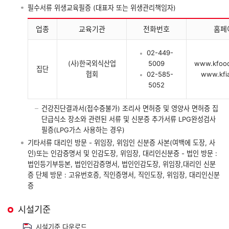
필수서류 위생교육필증 (대표자 또는 위생관리책임자)
업종
교육기관
전화번호
홈페
02-449-
(사)한국외식산업
5009
www.kfood
집단
협회
02-585-
www.kfia
5052
건강진단결과서(접수증불가) 조리사 면허증 및 영양사 면허증 집
단급식소 장소와 관련된 서류 및 신분증 추가서류 LPG완성검사
필증(LPG가스 사용하는 경우)
기타서류 대리인 방문 - 위임장, 위임인 신분증 사본(여백에 도장, 사
인)또는 인감증명서 및 인감도장, 위임장, 대리인신분증 - 법인 방문 :
법인등기부등본, 법인인감증명서, 법인인감도장, 위임장,대리인 신분
증 단체 방문 : 고유번호증, 직인증명서, 직인도장, 위임장, 대리인신분
증
시설기준
시설기준 다운로드