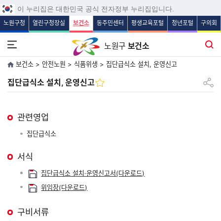
보조메뉴 바로가기
주메뉴 바로가기
본문 바로가기
푸터 바로가기
이 누리집은 대한민국 공식 전자정부 누리집입니다.
노원구청
열린구청장실
보건소
동주민센터
평생교육포털
청년포털
구의회
전체메뉴 열기
통합검색
노원구
보건소
보건소 > 안전노원 > 식품위생 > 집단급식소 설치, 운영신고
공유하
집단급식소 설치, 운영신고
관련영업
집단급식소
서식
집단급식소 설치·운영신고서(다운로드)
위임장(다운로드)
구비서류