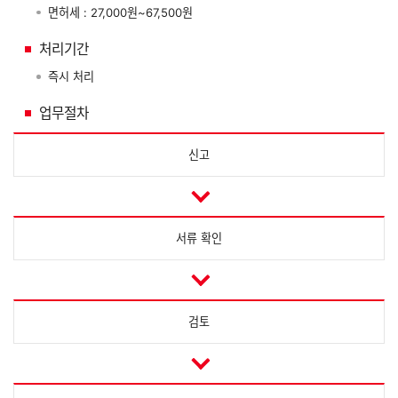
면허세 : 27,000원~67,500원
처리기간
즉시 처리
업무절차
신고
서류 확인
검토