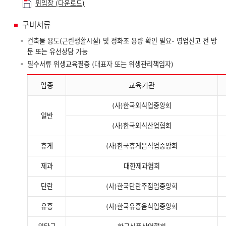
위임장 (다운로드)
구비서류
건축물 용도(근린생활시설) 및 정화조 용량 확인 필요- 영업신고 전 방
문 또는 유선상담 가능
필수서류 위생교육필증 (대표자 또는 위생관리책임자)
업종
교육기관
(사)한국외식업중앙회
일반
(사)한국외식산업협회
휴게
(사)한국휴게음식업중앙회
제과
대한제과협회
단란
(사)한국단란주점업중앙회
유흥
(사)한국유흥음식업중앙회