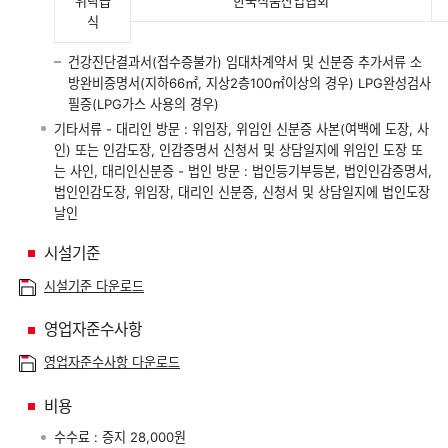
위탁급
한국식품산업협회
식
건강진단결과서(접수증불가) 임대차계약서 및 신분증 추가서류 소
방완비증명서(지하66㎡, 지상2층100㎡이상의 경우) LPG완성검사
필증(LPG가스 사용의 경우)
기타서류 - 대리인 방문 : 위임장, 위임인 신분증 사본(여백에 도장, 사
인) 또는 인감도장, 인감증명서 신청서 및 상담일지에 위임인 도장 또
는 사인, 대리인신분증 - 법인 방문 : 법인등기부등본, 법인인감증명서,
법인인감도장, 위임장, 대리인 신분증, 신청서 및 상담일지에 법인도장
날인
시설기준
시설기준 다운로드
영업자준수사항
영업자준수사항 다운로드
비용
수수료 : 증지 28,000원