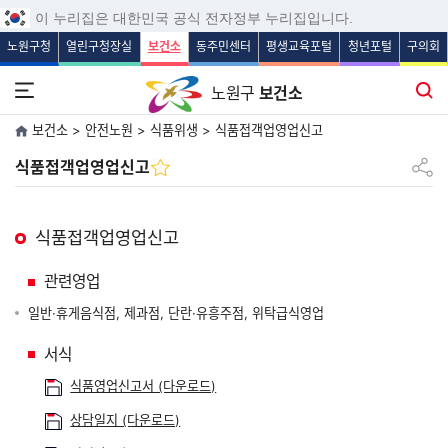
보조메뉴 바로가기
주메뉴 바로가기
본문 바로가기
푸터 바로가기
이 누리집은 대한민국 공식 전자정부 누리집입니다.
노원구청
열린구청장실
보건소
동주민센터
평생교육포털
청년포털
구의회
전체메뉴 열기
통합검색
노원구
보건소
보건소 > 안전노원 > 식품위생 > 식품접객업영업신고
공유하
식품접객업영업신고
식품접객업영업신고
관련영업
일반·휴게음식점, 제과점, 단란·유흥주점, 위탁급식영업
서식
식품영업신고서 (다운로드)
상담일지 (다운로드)