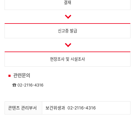
결재
신고증 발급
현장조사 및 시설조사
관련문의
☎
02-2116-4316
콘텐츠 관리부서
보건위생과
02-2116-4316