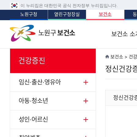
이 누리집은 대한민국 공식 전자정부 누리집입니다.
노원구청
열린구청장실
보건소
동
노원구
보건소
보건소 소
보건소 > 건
건강증진
정신건강
임신·출산·영유아
정신건강
아동·청소년
성인·어르신