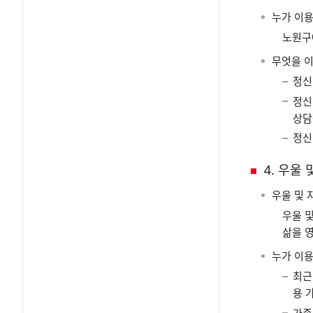
누가 이용
노원구
무엇을 이
정신
정신
상담
정신
4. 우울
우울 및
우울 
삶을 
누가 이용
최근
용 