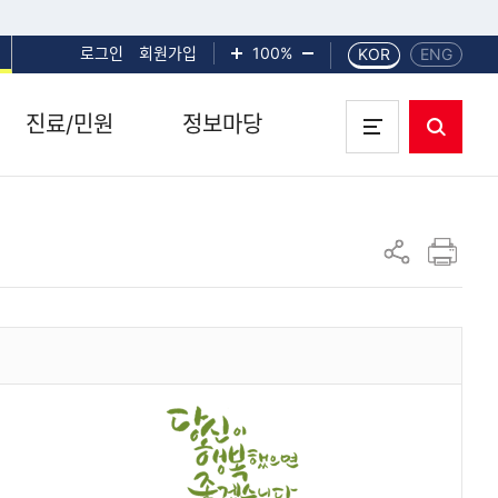
로그인
회원가입
화면확대
100%
화면축소
KOR
ENG
진료/민원
정보마당
통합검색
전체메뉴 열기
인쇄하기
공유하기