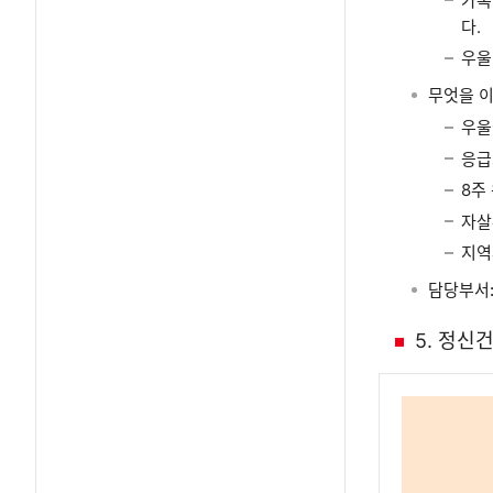
가족
다.
우울
무엇을 이
우울
응급
8주
자살
지역
담당부서
5. 정신