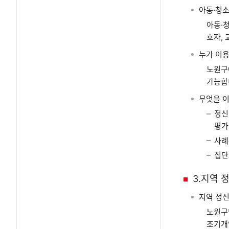
아동·청
아동·
호자,
누가 이용
노원구
가능합
무엇을 이
정신
평가
사례
집단
3.지역
지역 정
노원구
조기개