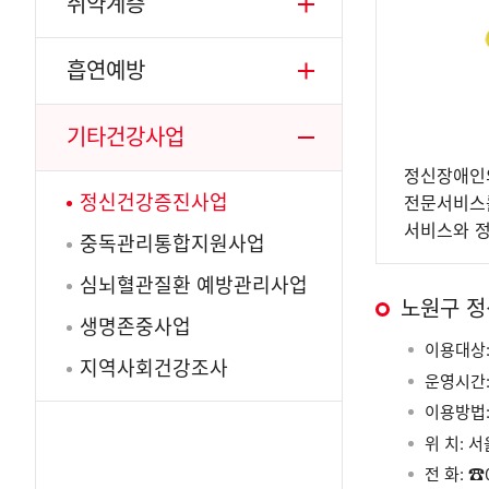
취약계층
흡연예방
기타건강사업
정신장애인의
정신건강증진사업
전문서비스를
서비스와 정
중독관리통합지원사업
심뇌혈관질환 예방관리사업
노원구 
생명존중사업
이용대상:
지역사회건강조사
운영시간: 
이용방법:
위 치: 
전 화: ☎