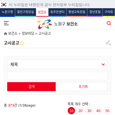
보조메뉴 바로가기
주메뉴 바로가기
본문 바로가기
푸터 바로가기
이 누리집은 대한민국 공식 전자정부 누리집입니다.
노원구청
열린구청장실
보건소
동주민센터
평생교육포털
청년포털
구의회
전체메뉴 열기
통합검색
노원구
보건소
보건소 > 정보마당 > 고시공고
공유하
고시공고
검색
초기화
목록 개수 선택 :
총
373
건 (1/38page)
10
20
30
40
50