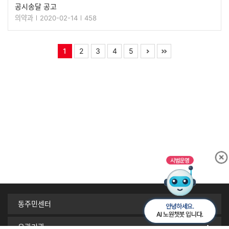
공시송달 공고
의약과
2020-02-14
458
1
2
3
4
5
동주민센터
유관기관