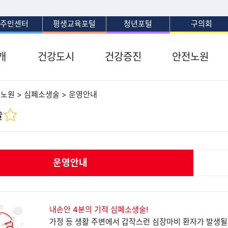
보조메뉴 바로가기
주메뉴 바로가기
본문 바로가기
푸터 바로가기
주민센터
평생교육포털
청년포털
구의회
개
건강도시
건강증진
안전노원
전노원 > 심폐소생술 > 운영안내
술
운영안내
내손안 4분의 기적 심폐소생술!
가정 등 생활 주변에서 갑작스런 심장마비 환자가 발생될 