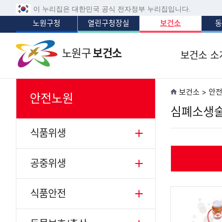
이 누리집은 대한민국 공식 전자정부 누리집입니다.
노원구청
열린구청장실
보건소
동
노원구
보건소
보건소 소
보건소 > 안
안전노원
심폐소생
식품위생
공중위생
식품안전