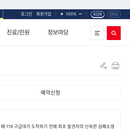
로그인
회원가입
화면확대
100%
화면축소
KOR
ENG
진료/민원
정보마당
통합검색
전체메뉴 열기
인쇄하기
공유하기
예약신청
때 119 구급대가 도착하기 전에 최초 발견자의 신속한 심폐소생