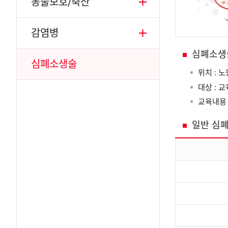
동물보호/축산
감염병
심폐소생
심폐소생술
위치 : 
대상 : 
교육내용 
일반 심