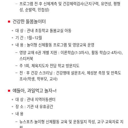
프로그램 전‧후 신체계측 및 건강체력검사(근지구력, 유연성, 평형
성, 순발력, 민첩성)
건강한 돌봄놀이터
대 상 : 관내 초등학교 돌봄교실 아동
기 간 : 1월~12월
내 용 : 놀이형 신체활동 프로그램 및 영양교육 운영
영양 교재 6권 개별 지원 : 이론학습(1·3차시), 활동 학습(2·4차시),
스티커북
주 1회, 체육지도자 전담 학교 방문지도
전ㆍ후 건강 스크리닝 : 건강행태 설문조사, 체성분 측정 및 만족도
조사(학생, 학부모, 교사)
얘들아, 과일먹고 놀자~!
대 상 : 관내 지역아동센터
장 소 : 기관 내 유휴공간
내 용
뉴스포츠‧놀이형 신체활동 교육 및 운동일지 작성, 교구‧교육자료 지
원