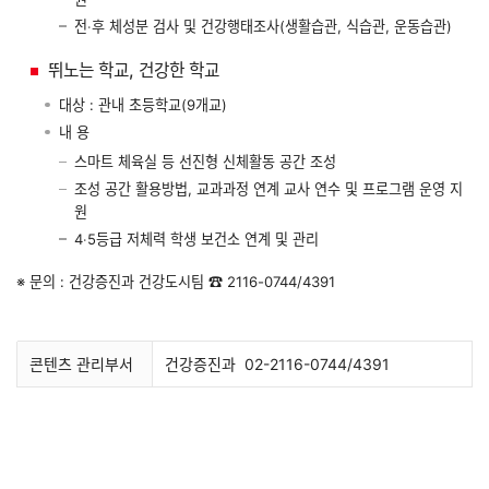
전‧후 체성분 검사 및 건강행태조사(생활습관, 식습관, 운동습관)
뛰노는 학교, 건강한 학교
대상 : 관내 초등학교(9개교)
내 용
스마트 체육실 등 선진형 신체활동 공간 조성
조성 공간 활용방법, 교과과정 연계 교사 연수 및 프로그램 운영 지
원
4‧5등급 저체력 학생 보건소 연계 및 관리
※ 문의 : 건강증진과 건강도시팀 ☎ 2116-0744/4391
콘텐츠 관리부서
건강증진과
02-2116-0744/4391