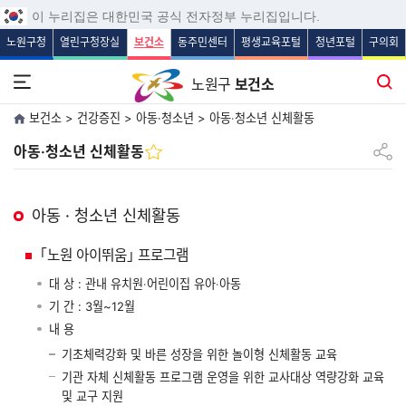
보조메뉴 바로가기
주메뉴 바로가기
본문 바로가기
푸터 바로가기
이 누리집은 대한민국 공식 전자정부 누리집입니다.
노원구청
열린구청장실
보건소
동주민센터
평생교육포털
청년포털
구의회
전체메뉴 열기
통합검색
노원구
보건소
보건소 > 건강증진 > 아동·청소년 > 아동‧청소년 신체활동
공유하
아동‧청소년 신체활동
아동 · 청소년 신체활동
｢노원 아이뛰움｣ 프로그램
대 상 : 관내 유치원‧어린이집 유아‧아동
기 간 : 3월~12월
내 용
기초체력강화 및 바른 성장을 위한 놀이형 신체활동 교육
기관 자체 신체활동 프로그램 운영을 위한 교사대상 역량강화 교육
및 교구 지원