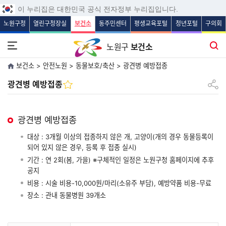
보조메뉴 바로가기
주메뉴 바로가기
본문 바로가기
푸터 바로가기
이 누리집은 대한민국 공식 전자정부 누리집입니다.
노원구청
열린구청장실
보건소
동주민센터
평생교육포털
청년포털
구의회
전체메뉴 열기
통합검색
노원구
보건소
보건소 > 안전노원 > 동물보호/축산 > 광견병 예방접종
공유하
광견병 예방접종
광견병 예방접종
대상 : 3개월 이상의 접종하지 않은 개, 고양이(개의 경우 동물등록이
되어 있지 않은 경우, 등록 후 접종 실시)
기간 : 연 2회(봄, 가을) ※구체적인 일정은 노원구청 홈페이지에 추후
공지
비용 : 시술 비용-10,000원/마리(소유주 부담), 예방약품 비용-무료
장소 : 관내 동물병원 39개소