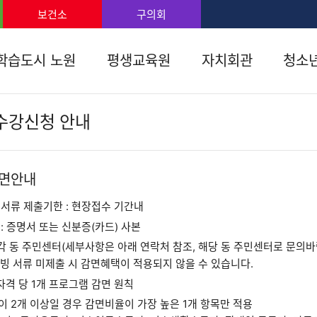
보조메뉴 바로가기
주메뉴 바로가기
본문 바로가기
푸터 바로가기
보건소
구의회
학습도시 노원
평생교육원
자치회관
청소
수강신청 안내
감면안내
서류 제출기한 : 현장접수 기간내
: 증명서 또는 신분증(카드) 사본
 각 동 주민센터(세부사항은 아래 연락처 참조, 해당 동 주민센터로 문의바람
증빙 서류 미제출 시 감면혜택이 적용되지 않을 수 있습니다.
자격 당 1개 프로그램 감면 원칙
 2개 이상일 경우 감면비율이 가장 높은 1개 항목만 적용