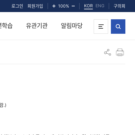
KOR
ENG
로그인
회원가입
화면확대
100%
화면축소
구의회
년학습
유관기관
알림마당
통합검색
전체메뉴 열기
인쇄하기
공유하기
.)