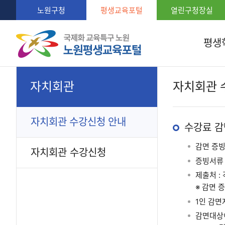
노원구청
평생교육포털
열린구청장실
평생
자치회관
자치회관 
자치회관 수강신청 안내
수강료 
감면 증빙
자치회관 수강신청
증빙서류 
제출처 :
※ 감면 
1인 감면
감면대상이