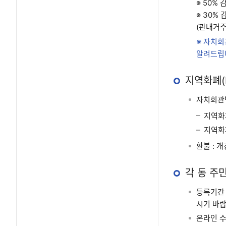
※ 50%
※ 30%
(관내거주
※ 자치회
알려드립
지역화폐(
자치회관별
지역화
지역화
환불
: 
각 동 주
등록기간 
시기 바랍
온라인 수