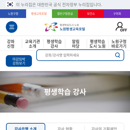
이 누리집은 대한민국 공식 전자정부 누리집입니다.
노원구청
평생교육포털
열린구청장실
보건소
구의회
강좌
교육기관
평생학습
알림
평생학습
노원구청
신청
소개
강사
마당
도시 노원
바로가기
마감임박
강좌보기
평생학습 강사
강사은행 소개
강사 현황
강사의 기획제안