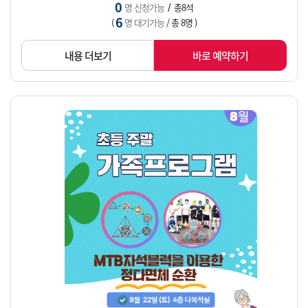
0
명 신청가능
총8석
/
6
(
명 대기가능
/ 총 8명 )
내용 더보기
바로 예약하기