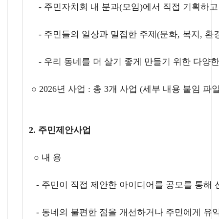
-
주민자치회 내 분과
(
모임
)
에서 직접 기획하고
-
주민들의 일상과 밀접한 주제
(
문화
,
복지
,
환
-
우리 동네를 더 살기 좋게 만들기 위한 다양한
○
2026
년 사업
:
총 3
개 사업
(
세부 내용 붙임 파
2.
주민제안사업
○
내 용
-
주민이 직접 제안한 아이디어를 공모를 통해 
-
동네의 불편한 점을 개선하거나 주민에게 유