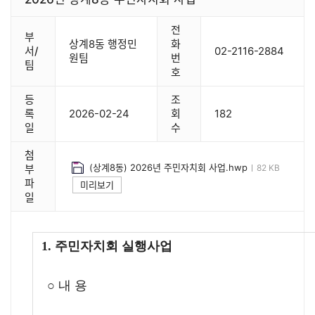
전
부
상계8동 행정민
화
서/
02-2116-2884
원팀
번
팀
호
등
조
록
2026-02-24
회
182
일
수
첨
(상계8동) 2026년 주민자치회 사업.hwp
82 KB
부
파
미리보기
일
1.
주민자치회 실행사업
○
내 용