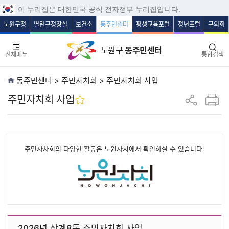
보조메뉴 바로가기
주메뉴 바로가기
본문 바로가기
푸터 바로가기
이 누리집은 대한민국 공식 전자정부 누리집입니다.
노원구청
열린구청장실
보건소
동주민센터
평생교육포털
청년포털
구의회
노원구
동주민센터
전체메뉴
통합검색
동주민센터 > 주민자치회 > 주민자치회 사업
주민자치회 사업
인쇄하기
공유하기
주민자차회의 다양한 활동은 노원자치에서 확인하실 수 있습니다.
2026년 상계8동 주민자치회 사업