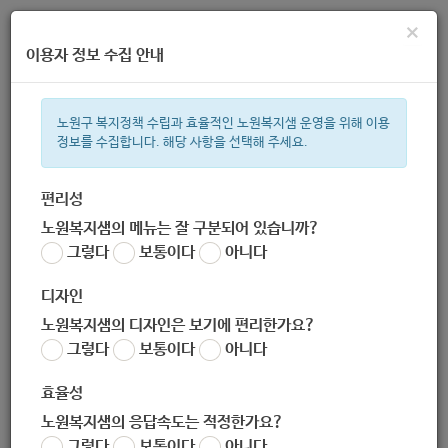
×
이용자 정보 수집 안내
노원구 복지정책 수립과 효율적인 노원복지샘 운영을 위해 이용
정보를 수집합니다. 해당 사항을 선택해 주세요.
주간 인기검색어
복지관
지원금
이용시설
ìº
성민복지관
임산부
쉼터
체
편리성
노원복지샘의 메뉴는 잘 구분되어 있습니까?
한눈으로 보는 복지 정보
그렇다
보통이다
아니다
디자인
노원복지샘의 디자인은 보기에 편리한가요?
그렇다
보통이다
아니다
효율성
노원복지샘의 응답속도는 적정한가요?
[일반상담사업 : 회원가입]
그렇다
보통이다
아니다