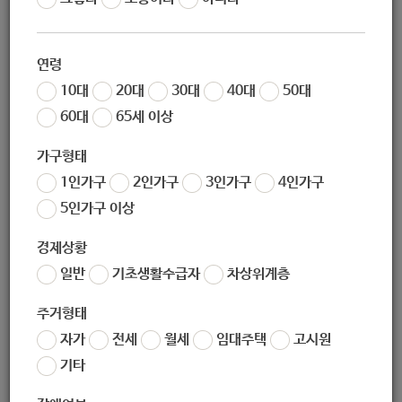
연령
10대
20대
30대
40대
50대
지원대상
60대
65세 이상
가구형태
1. 지원대상
(1) 만 60세 이상 서울시민(부부 중 1인이 복지관 회원인 경우,
1인가구
2인가구
3인가구
4인가구
배우자는 만 55세 이상부터 가능)
5인가구 이상
경제상황
일반
기초생활수급자
차상위계층
주거형태
지원내용
자가
전세
월세
임대주택
고시원
기타
1. 기타사항
(1) 수락지기 : 매월 복지관 이용안내 등 정보 제공