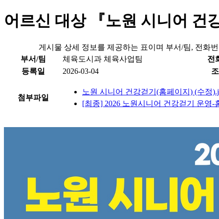
어르신 대상 『노원 시니어 건
게시물 상세 정보를 제공하는 표이며 부서/팀, 전화번호
부서/팀
체육도시과 체육사업팀
전
등록일
2026-03-04
조
노원 시니어 건강걷기(홈페이지) (수정).j
첨부파일
[최종] 2026 노원시니어 건강걷기 운영-