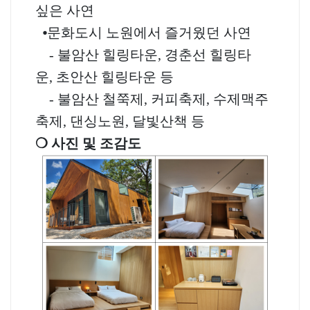
싶은 사연
⦁
문화도시 노원에서 즐거웠던 사연
-
불암산 힐링타운
,
경춘선 힐링타
운
,
초안산 힐링타운 등
-
불암산 철쭉제
,
커피축제
,
수제맥주
축제
,
댄싱노원
,
달빛산책 등
❍
사진 및 조감도