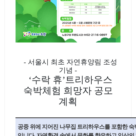
-
서울시 최초 자연휴양림 조성
기념
-
‘
수락 휴
’
트리하우스
숙박체험 희망자 공모
계획
공중 위에 지어진 나무집 트리하우스를 포함한 
입니다
.
자연환경 속에서 문화를 향유하고 일상의