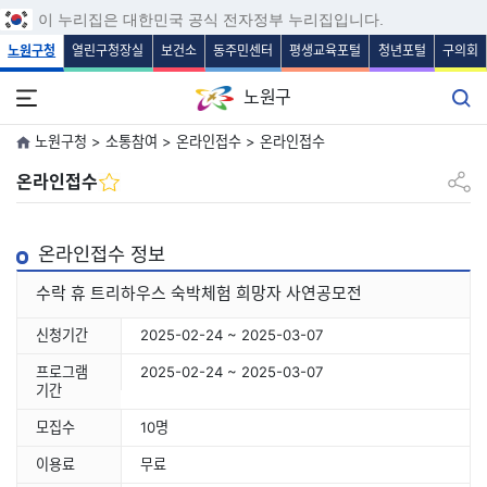
보조메뉴 바로가기
주메뉴 바로가기
본문 바로가기
푸터 바로가기
이 누리집은 대한민국 공식 전자정부 누리집입니다.
노원구청
열린구청장실
보건소
동주민센터
평생교육포털
청년포털
구의회
노원구
노원구청 > 소통참여 > 온라인접수 > 온라인접수
공유하
온라인접수
온라인접수 정보
수락 휴 트리하우스 숙박체험 희망자 사연공모전
신청기간
2025-02-24 ~ 2025-03-07
프로그램
2025-02-24 ~ 2025-03-07
기간
모집수
10명
이용료
무료