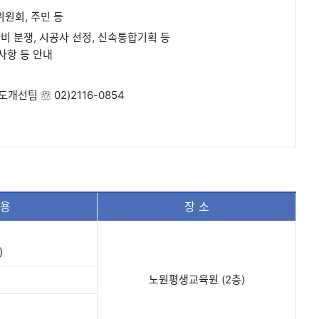
원회, 주민 등
사비 분쟁, 시공사 선정, 신속통합기획 등
사항 등 안내
선팀 ☏ 02)2116-0854
 용
장 소
)
노원평생교육원 (2층)