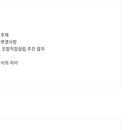
진주체
 변경사항
 조합직접설립 추진 절차
차
방식의 차이