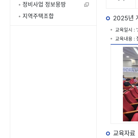
정비사업 정보몽땅
지역주택조합
2025년
교육일시 : ’25
교육내용 :
교육자료