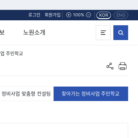
로그인
회원가입
화면확대
100%
화면축소
KOR
ENG
보
노원소개
사업 주민학교
인쇄하기
공유하기
 정비사업 맞춤형 컨설팅
찾아가는 정비사업 주민학교