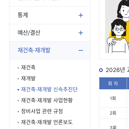
통계
예산/결산
재건축·재개발
재건축
2026년
재개발
회 차
재건축·재개발 신속추진단
1회
재건축·재개발 사업현황
정비사업 관련 규정
2회
재건축·재개발 언론보도
3회