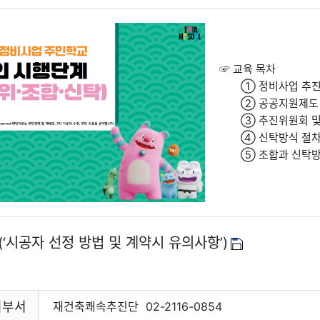
☞ 교육 목차
① 정비사업 추
② 공공지원제도
③ 추진위원회 및
④ 신탁방식 절
⑤ 조합과 신탁
(‘시공자 선정 방법 및 계약시 유의사항’)
파일
리부서
재건축쾌속추진단
02-2116-0854