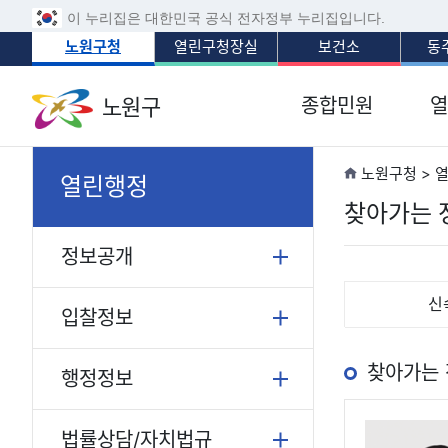
이 누리집은 대한민국 공식 전자정부 누리집입니다.
노원구청
열린구청장실
보건소
동
노원구
종합민원
열
노원구청 > 
열린행정
찾아가는 
정보공개
신
입찰정보
찾아가는
행정정보
법률상담/자치법규