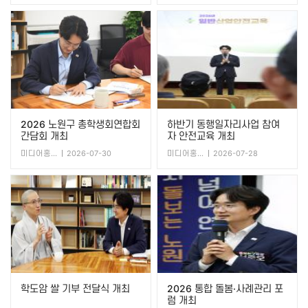
2026 노원구 총학생회연합회
하반기 동행일자리사업 참여
간담회 개최
자 안전교육 개최
미디어홍보담당관
2026-07-30
미디어홍보담당관
2026-07-28
학도암 쌀 기부 전달식 개최
2026 통합 돌봄·사례관리 포
럼 개최