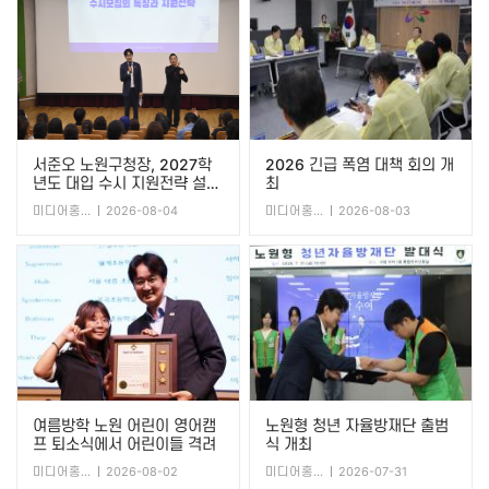
서준오 노원구청장, 2027학
2026 긴급 폭염 대책 회의 개
년도 대입 수시 지원전략 설명
최
회 개최
미디어홍보담당관
2026-08-04
미디어홍보담당관
2026-08-03
여름방학 노원 어린이 영어캠
노원형 청년 자율방재단 출범
프 퇴소식에서 어린이들 격려
식 개최
미디어홍보담당관
2026-08-02
미디어홍보담당관
2026-07-31