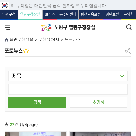
보조메뉴 바로가기
주메뉴 바로가기
본문 바로가기
푸터 바로가기
이 누리집은 대한민국 공식 전자정부 누리집입니다.
노원구청
열린구청장실
보건소
동주민센터
평생교육포털
청년포털
구의회
노원구
열린구청장실
전체메뉴 열기
통합검
열린구청장실 > 구청장24시 > 포토뉴스
공유하
포토뉴스
검색
초기화
총
27
건 (1/4page)