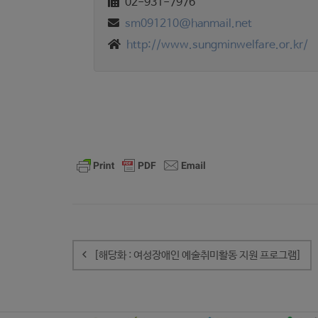
02-931-7976
sm091210@hanmail.net
http://www.sungminwelfare.or.kr/
글
내
[해당화 : 여성장애인 예술취미활동 지원 프로그램]
비
게
이