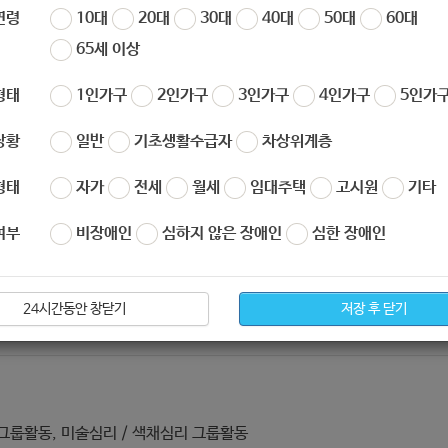
 미술심리상담 프로그램]
연령
10대
20대
30대
40대
50대
60대
65세 이상
형태
1인가구
2인가구
3인가구
4인가구
5인가구
상황
일반
기초생활수급자
차상위계층
형태
자가
전세
월세
임대주택
고시원
기타
여부
비장애인
심하지 않은 장애인
심한 장애인
24시간동안 창닫기
저장 후 닫기
그룹활동, 미술심리 / 색채심리 그룹활동