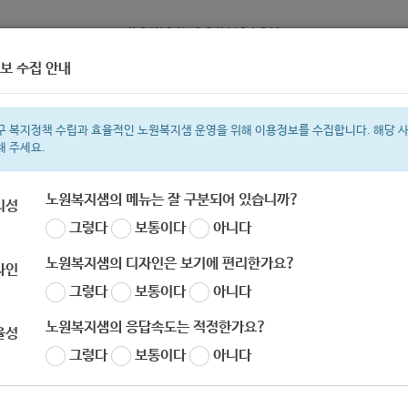
보 수집 안내
정보
복지서비스 신청
복지
구 복지정책 수립과 효율적인 노원복지샘 운영을 위해 이용정보를 수집합니다. 해당 
해 주세요.
노원복지샘의 메뉴는 잘 구분되어 있습니까?
리성
그렇다
보통이다
아니다
색어
복지관
지원금
이용시설
ìº
성민복지관
쉼터
월세
체육
임
노원복지샘의 디자인은 보기에 편리한가요?
자인
그렇다
보통이다
아니다
노원복지샘의 응답속도는 적정한가요?
율성
그렇다
보통이다
아니다