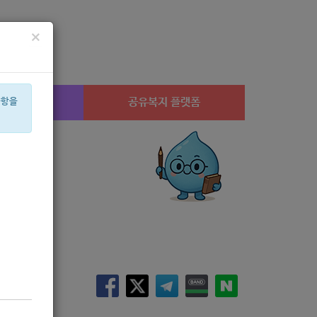
×
시설찾기
공유복지 플랫폼
사항을
산부
설
공모
캠페인
고용장려금
노년
수당
아픈아이
경지
유급