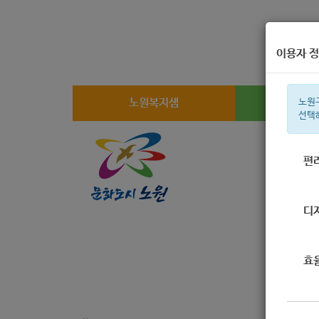
이용자 정
노원복지샘
복지
노원
선택
편
주간 인기검
디
효