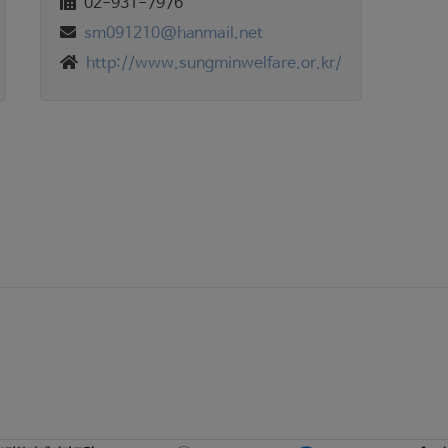
02-931-7976
sm091210@hanmail.net
http://www.sungminwelfare.or.kr/