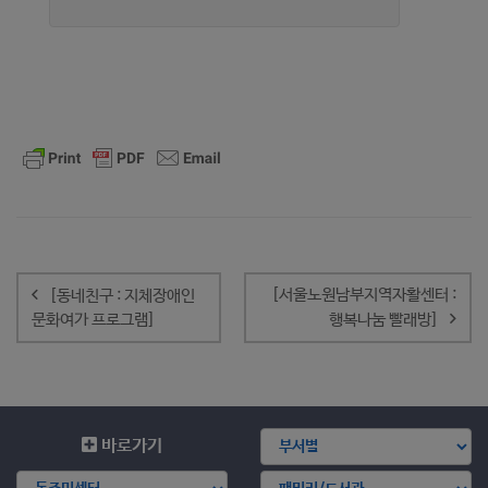
글
내
[서울노원남부지역자활센터 :
[동네친구 : 지체장애인
비
문화여가 프로그램]
행복나눔 빨래방]
게
이
션
바로가기