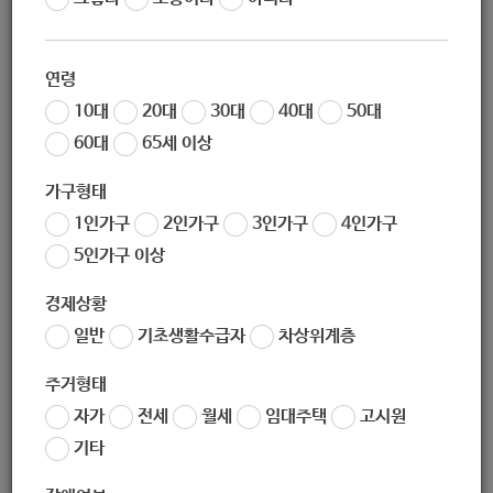
보치아 프로그램]
연령
10대
20대
30대
40대
50대
60대
65세 이상
지원대상
가구형태
1인가구
2인가구
3인가구
4인가구
성인 지체장애인
5인가구 이상
경제상황
일반
기초생활수급자
차상위계층
지원내용
주거형태
자가
전세
월세
임대주택
고시원
기타
1. 지원일정 :
2월 ~ 12월 (8월 방학) / 주 2회 월, 화
(10:20~11:30, 60분)