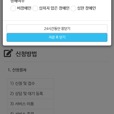
장애여부
비장애인
심하지 않은 장애인
심한 장애인
2. 지원내용 :
보치아 활동을 통한 단체 스포츠활동 및 대회출전
및 자조직 자율 활동 진행 (*노원구장애인체육회 강사 연계 수업
진행)
24시간동안 창닫기
저장 후 닫기
신청방법
1. 신청절차
1) 신청 및 접수
2) 상담 및 대기 등록
3) 서비스 이용