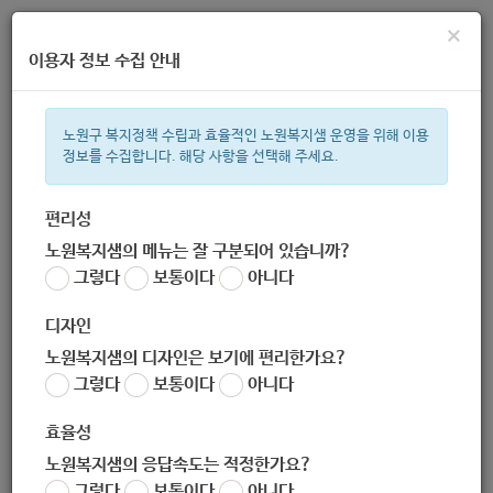
×
이용자 정보 수집 안내
노원구 복지정책 수립과 효율적인 노원복지샘 운영을 위해 이용
정보를 수집합니다. 해당 사항을 선택해 주세요.
주간 인기검색어
복지관
지원금
이용시설
ìº
성민복지관
쉼터
미용
신장
편리성
노원복지샘의 메뉴는 잘 구분되어 있습니까?
한눈으로 보는 복지 정보
그렇다
보통이다
아니다
디자인
노원복지샘의 디자인은 보기에 편리한가요?
그렇다
보통이다
아니다
효율성
노원복지샘의 응답속도는 적정한가요?
[SM 보치아 : 성인 지체장애인
그렇다
보통이다
아니다