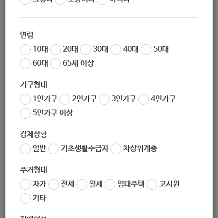
장애인친화미용실 이용 안내]
연령
10대
20대
30대
40대
50대
60대
65세 이상
지원대상
가구형태
1인가구
2인가구
3인가구
4인가구
노원구 거주 등록장애인
5인가구 이상
경제상황
일반
기초생활수급자
차상위계층
지원내용
주거형태
자가
전세
월세
임대주택
고시원
노원구 거주 장애인의 편의를 고려한 환경과 전문 미용서비스 제
기타
공