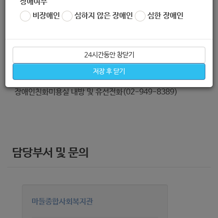
장애여부
비장애인
심하지 않은 장애인
심한 장애인
24시간동안 창닫기
신청방법
저장 후 닫기
장애인친화미용실 내방 및 유선전화(02-949-8389)
담당부서 및 문의
마들종합사회복지관