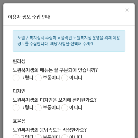
×
이용자 정보 수집 안내
노원구 복지정책 수립과 효율적인 노원복지샘 운영을 위해 이용
정보를 수집합니다. 해당 사항을 선택해 주세요.
주간 인기검색어
복지관
지원금
이용시설
ìº
성민복지관
임산부
쉼터
미
편리성
노원복지샘의 메뉴는 잘 구분되어 있습니까?
한눈으로 보는 복지 정보
그렇다
보통이다
아니다
디자인
노원복지샘의 디자인은 보기에 편리한가요?
그렇다
보통이다
아니다
효율성
노원복지샘의 응답속도는 적정한가요?
[‘haircafe 더휴(休)’(공릉점) :
그렇다
보통이다
아니다