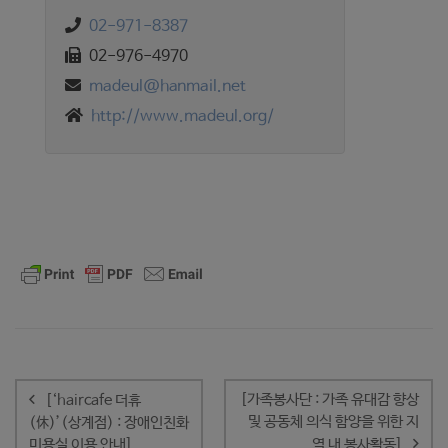
02-971-8387
02-976-4970
madeul@hanmail.net
http://www.madeul.org/
글
내
[가족봉사단 : 가족 유대감 향상
[‘haircafe 더휴
비
및 공동체 의식 함양을 위한 지
(休)’(상계점) : 장애인친화
게
미용실 이용 안내]
역 내 봉사활동]