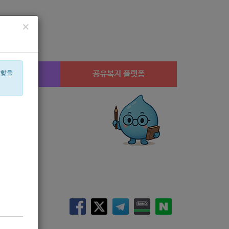
×
시설찾기
공유복지 플랫폼
사항을
상계1
미용
체육
í©ê²©
안심일자리
치과
후원
멘토
음악
음식