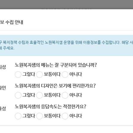
보 수집 안내
정보
복지서비스 신청
복지
구 복지정책 수립과 효율적인 노원복지샘 운영을 위해 이용정보를 수집합니다. 해당 
해 주세요.
노원복지샘의 메뉴는 잘 구분되어 있습니까?
리성
그렇다
보통이다
아니다
색어
지원금
복지관
이용시설
성민복지관
ìº
쉼터
월세
임산부
노원복지샘의 디자인은 보기에 편리한가요?
자인
그렇다
보통이다
아니다
노원복지샘의 응답속도는 적정한가요?
율성
그렇다
보통이다
아니다