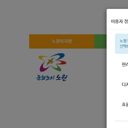
이용자 정
노원복지샘
복지
노원
선택
편
주간 인기검
디
효