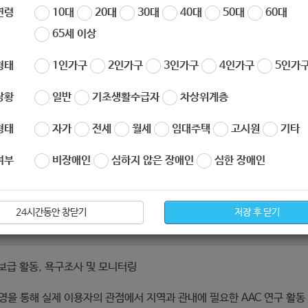
대체의사소통) 환경조성활동]
연령
10대
20대
30대
40대
50대
60대
65세 이상
형태
1인가구
2인가구
3인가구
4인가구
5인가구
상황
일반
기초생활수급자
차상위계층
형태
자가
전세
월세
임대주택
고시원
기타
여부
비장애인
심하지 않은 장애인
심한 장애인
24시간동안 창닫기
저장 후 닫기
 보급 활동, 욕구조사 및 모니터링
을 통해 실제 이용자의 관점에서 지역과 관내에 필요한 AAC 연구 활동