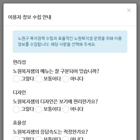
×
이용자 정보 수집 안내
노원구 복지정책 수립과 효율적인 노원복지샘 운영을 위해 이용
정보를 수집합니다. 해당 사항을 선택해 주세요.
주간 인기검색어
복지관
지원금
이용시설
ìº
성민복지관
쉼터
월세
체육
편리성
노원복지샘의 메뉴는 잘 구분되어 있습니까?
한눈으로 보는 복지 정보
그렇다
보통이다
아니다
디자인
노원복지샘의 디자인은 보기에 편리한가요?
그렇다
보통이다
아니다
효율성
노원복지샘의 응답속도는 적정한가요?
[1인가구지원사업 : 중장년기 1
그렇다
보통이다
아니다