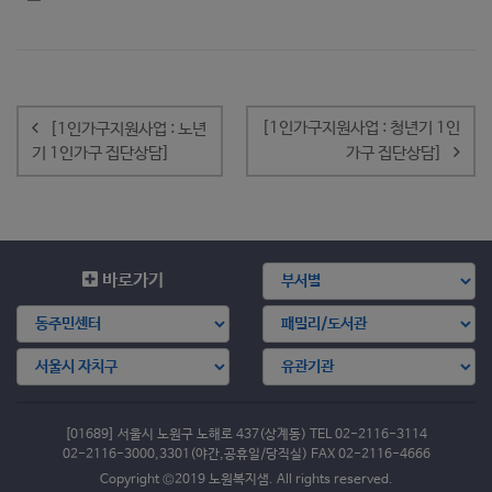
글
내
[1인가구지원사업 : 청년기 1인
[1인가구지원사업 : 노년
비
기 1인가구 집단상담]
가구 집단상담]
게
이
션
바로가기
[01689] 서울시 노원구 노해로 437(상계동) TEL 02-2116-3114
02-2116-3000,3301(야간,공휴일/당직실) FAX 02-2116-4666
Copyright ©2019 노원복지샘. All rights reserved.