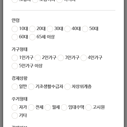
인가구 집단상담]
연령
10대
20대
30대
40대
50대
60대
65세 이상
지원대상
가구형태
1인가구
2인가구
3인가구
4인가구
1. 지원대상: 서울시 생활영역권 중장년(40-60대) 1인가구
5인가구 이상
2. 선정기준: 선착순 마감
경제상황
일반
기초생활수급자
차상위계층
주거형태
자가
전세
월세
임대주택
고시원
지원내용
기타
1. 지원내용: 세대별 1인가구의 문제 해결 능력 향상 및 심리적