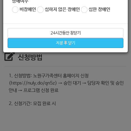
장애여부
안녕을 위한 집단상담 프로그램 제공
비장애인
심하지 않은 장애인
심한 장애인
2. 지원기간: 26년 9월~10월
24시간동안 창닫기
저장 후 닫기
신청방법
1. 신청방법: 노원구가족센터 홈페이지 신청
(https://nuly.do/qn5z) → 승인 대기 → 담당자 확인 및 승인
안내 → 프로그램 신청 완료
2. 신청기간: 모집 완료 시