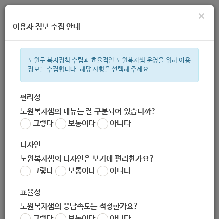
×
이용자 정보 수집 안내
노원구 복지정책 수립과 효율적인 노원복지샘 운영을 위해 이용
정보를 수집합니다. 해당 사항을 선택해 주세요.
주간 인기검색어
복지관
지원금
이용시설
ìº
성민복지관
쉼터
월세
체육
편리성
노원복지샘의 메뉴는 잘 구분되어 있습니까?
한눈으로 보는 복지 정보
그렇다
보통이다
아니다
디자인
노원복지샘의 디자인은 보기에 편리한가요?
그렇다
보통이다
아니다
효율성
노원복지샘의 응답속도는 적정한가요?
[1인가구지원사업 : 독립생활능
그렇다
보통이다
아니다