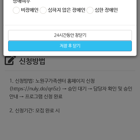
장애여부
대별 주거교육 등 분야별 교육 및 여가 프로그램 제공
비장애인
심하지 않은 장애인
심한 장애인
2. 지원기간: 26년 2월~9월
24시간동안 창닫기
저장 후 닫기
신청방법
1. 신청방법: 노원구가족센터 홈페이지 신청
(https://nuly.do/qn5z) → 승인 대기 → 담당자 확인 및 승인
안내 → 프로그램 신청 완료
2. 신청기간: 모집 완료 시