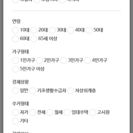
력 프로그램]
연령
10대
20대
30대
40대
50대
60대
65세 이상
지원대상
가구형태
1인가구
2인가구
3인가구
4인가구
1. 지원대상: 서울시생활영역권 1인가구
5인가구 이상
2. 선정기준: 선착순 마감
경제상황
일반
기초생활수급자
차상위계층
주거형태
자가
전세
월세
임대주택
고시원
지원내용
기타
1. 지원내용: 건강한 독립생활 영위를 위한 생활환경, 가드닝, 세