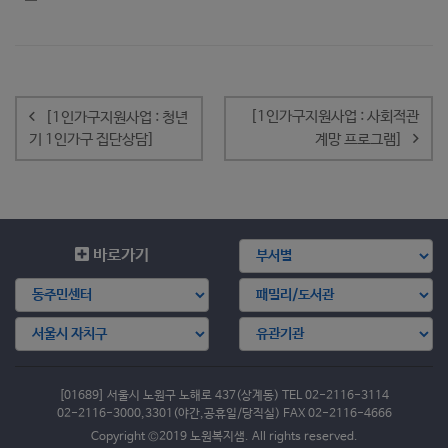
글
내
[1인가구지원사업 : 사회적관
[1인가구지원사업 : 청년
비
기 1인가구 집단상담]
계망 프로그램]
게
이
션
바로가기
[01689] 서울시 노원구 노해로 437(상계동) TEL 02-2116-3114
02-2116-3000,3301(야간,공휴일/당직실) FAX 02-2116-4666
Copyright ©2019 노원복지샘. All rights reserved.